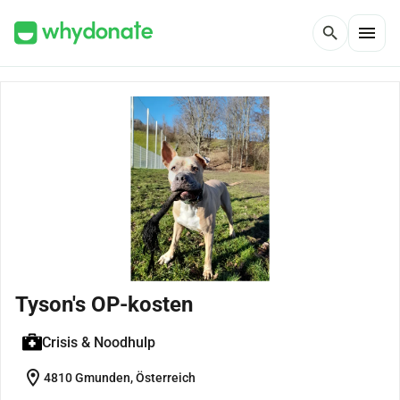
menu
search
Tyson's OP-kosten
Crisis & Noodhulp
location_on
4810 Gmunden, Österreich