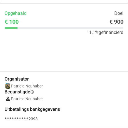
Opgehaald
Doel
€ 100
€ 900
11,1%
gefinancierd
Delen
Doneer
Organisator
Patricia Neuhuber
Begunstigde
info
Patricia Neuhuber
Uitbetalings bankgegevens
**************2393