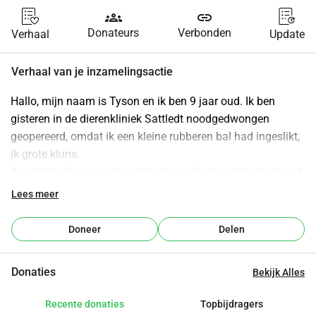
groups
link
Donateurs
Verbonden
Verhaal
Update
Verhaal van je inzamelingsactie
Hallo, mijn naam is Tyson en ik ben 9 jaar oud. Ik ben 
gisteren in de dierenkliniek Sattledt noodgedwongen 
geopereerd, omdat ik een kleine rubberen bal had ingeslikt, 
ik grote kluns.
Aangezien ik een week eerder al een röntgenonderzoek had 
ondergaan en medicijnen nodig had, had mijn baasje al 
Lees meer
enkele rekeningen te betalen en nu heeft ze het moeilijk om 
de kosten van de operatie en de nazorg te kunnen betalen.
Doneer
Delen
Daarom vragen we jullie om ons te steunen en een klein 
beetje te doneren.
Donaties
Bekijk Alles
Elke euro is een grote hulp.
Mijn baasje publiceert natuurlijk alle betalingen aan de 
Recente donaties
Topbijdragers
dierenarts online en vertelt jullie (ook met foto's) hoe het 