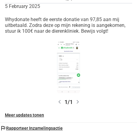
5 February 2025
Whydonate heeft de eerste donatie van 97,85 aan mij
uitbetaald. Zodra deze op mijn rekening is aangekomen,
stuur ik 100€ naar de dierenkliniek. Bewijs volgt!
chevron_left
chevron_right
1/1
Meer updates tonen
flag
Rapporteer Inzamelingsactie