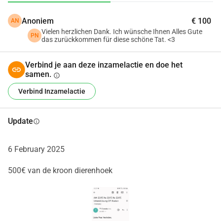
met mij gaat.
Anoniem
€ 100
AN
Alvast heel erg bedankt, jullie Tyson
Vielen herzlichen Dank. Ich wünsche Ihnen Alles Gute
PN
das zurückkommen für diese schöne Tat. <3
Verbind je aan deze inzamelactie en doe het
samen.
info
Verbind Inzamelactie
Update
info
6 February 2025
500€ van de kroon dierenhoek