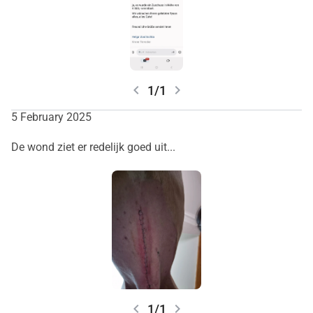
chevron_left
chevron_right
1/1
5 February 2025
De wond ziet er redelijk goed uit...
chevron_left
chevron_right
1/1