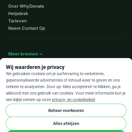
Over WhyDonate
Helpdesk
Tarieven
Neem Contact Op
expand_more
Meer bronnen
Wij waarderen je privacy
We gebruiken cookies om je surfervaring te verbeteren,
gepersonaliseerde advertenties of inhoud weer te geven en ons
arrow_drop_down
Nl
verkeer te analyseren. Door op ‘Alles accepteren' te klikken, ga je
akkoord met ons gebruik van cookies. Voor meer informatie kun je
★★★★★
4,9 / 5 op basis van 500+ reviews
een kijkje nemen op onze
privacy- en cookiebeleid
.
Beheer voorkeuren
© 2012–2026
WhyDonate
Privacy en cookies
Alles afwijzen
cookie
Algemene voorwaarden
Cookie-instellingen