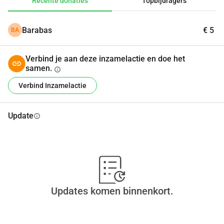
Recente donaties
Topbijdragers
Barabas
€ 5
BA
Verbind je aan deze inzamelactie en doe het
samen.
info
Verbind Inzamelactie
Update
info
Updates komen binnenkort.