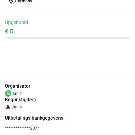
location_on
Germany
Opgehaald
€ 5
Delen
Doneer
Organisator
Jan N
Begunstigde
info
Jan N
Uitbetalings bankgegevens
**************2074