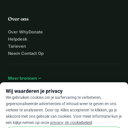
Over ons
Over WhyDonate
Helpdesk
Tarieven
Neem Contact Op
expand_more
Meer bronnen
Wij waarderen je privacy
We gebruiken cookies om je surfervaring te verbeteren,
gepersonaliseerde advertenties of inhoud weer te geven en ons
arrow_drop_down
Nl
verkeer te analyseren. Door op ‘Alles accepteren' te klikken, ga je
akkoord met ons gebruik van cookies. Voor meer informatie kun je
★★★★★
4,9 / 5 op basis van 500+ reviews
een kijkje nemen op onze
privacy- en cookiebeleid
.