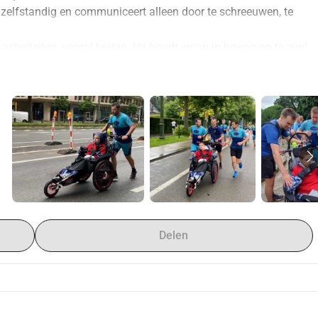
 zelfstandig en communiceert alleen door te schreeuwen, te 
ctiviteiten, vooral buiten. Hij houdt ervan in beweging te zijn! 
ki gedaan en dit jaar heeft het "Raiding Team", een team van 
rt ondersteunt, hem begeleid tijdens de 20 km van Brussel.
dit soort evenementen deel te nemen uit te breiden, 
hebben we 
etzelfde type als de stoel die we mochten lenen tijdens de 20 
ampe Marathon" van de fabrikant Vipamat, die unaniem werd 
am vanwege zijn wendbaarheid en lichtheid.
wd als een rolstoel voor volwassenen met een handicap. Het 
emen aan hardloopwedstrijden, zowel op de weg als op paden 
ndicaptensport promoten
 onder zijn vrienden.
itjes te maken, maar ook om nieuwe, ambitieuzere projecten te 
Delen
; een mini-trail aan de kust van Opale en de beklimming van 
de 20 km van Brussel 2025 ...