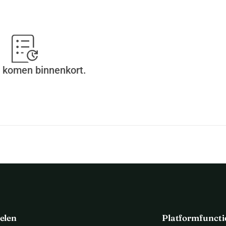
 komen binnenkort.
elen
Platformfuncti