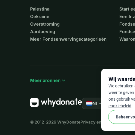
Palestina
Start 
Oekraïne
Een In
Overstroming
Fondse
Aardbeving
Fondse
Meer Fondsenwervingscategorieën
Waarom
Wij waarde
expand_more
Meer bronnen
We gebruiken c
weer te geven 
ons gebruik va
arrow_drop_down
★★★★★
Nl
4,
cookiebeleid
.
Beheer v
© 2012–2026
WhyDonate
Privacy en cookies
Algemen