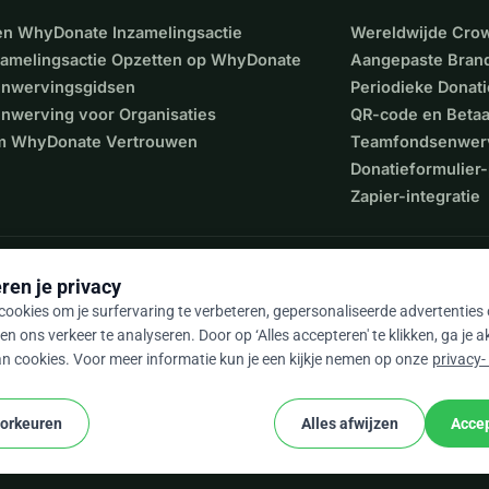
een WhyDonate Inzamelingsactie
Wereldwijde Cro
zamelingsactie Opzetten op WhyDonate
Aangepaste Bran
nwervingsgidsen
Periodieke Donati
nwerving voor Organisaties
QR-code en Beta
 WhyDonate Vertrouwen
Teamfondsenwer
Donatieformulier-
Zapier-integratie
ren je privacy
ookies om je surfervaring te verbeteren, gepersonaliseerde advertenties
en ons verkeer te analyseren. Door op ‘Alles accepteren' te klikken, ga je 
n cookies. Voor meer informatie kun je een kijkje nemen op onze
privacy-
9 / 5 op basis van 500+ reviews
oorkeuren
Alles afwijzen
Accep
cookie
e voorwaarden
Cookie-instellingen