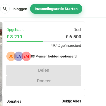
search
Inloggen
Inzamelingsactie Starten
Opgehaald
Doel
€ 3.210
€ 6.500
49,4%
gefinancierd
JO
LA
EM
83
Mensen hebben gedoneerd
Delen
Doneer
Bekijk Alles
Donaties