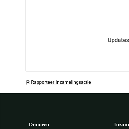
Updates
flag
Rapporteer Inzamelingsactie
Doneren
Inzam