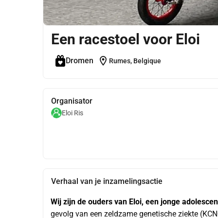
Een racestoel voor Eloi
location_on
Dromen
Rumes, Belgique
Organisator
Eloi Ris
Verhaal van je inzamelingsactie
Wij zijn de ouders van Eloi, een jonge adolescen
gevolg van een zeldzame genetische ziekte (KCNQ2