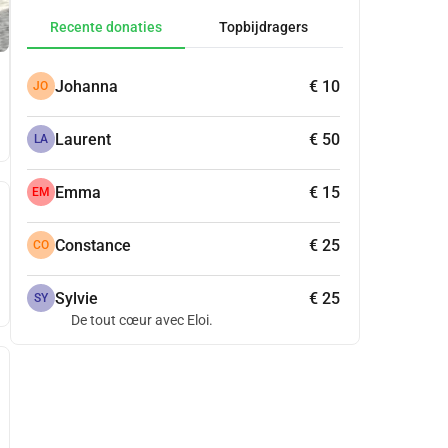
Recente donaties
Topbijdragers
Johanna
€ 10
JO
Laurent
€ 50
LA
Emma
€ 15
EM
Constance
€ 25
CO
Sylvie
€ 25
SY
De tout cœur avec Eloi.