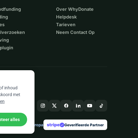
wdfunding
Over WhyDonate
ding
Helpdesk
es
Tarieven
alverzoeken
Neem Contact Op
ving
plugin
 of inhoud
akkoord met
 en
teer alles
stripe
Gemaakt in Europa
★
Geverifieerde Partner
check