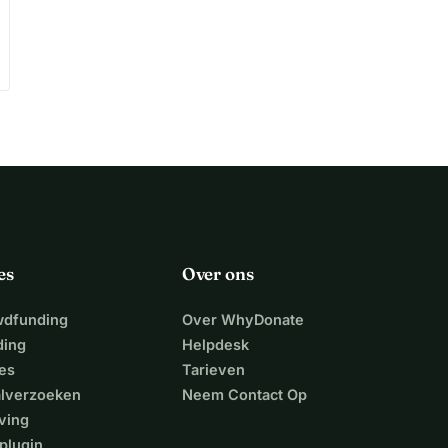
es
Over ons
wdfunding
Over WhyDonate
ding
Helpdesk
es
Tarieven
alverzoeken
Neem Contact Op
ving
plugin