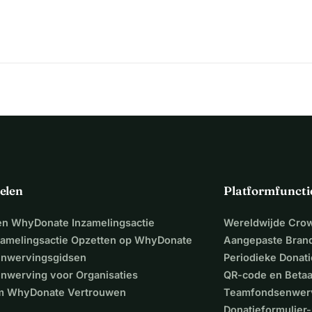
elen
Platformfuncti
een WhyDonate Inzamelingsactie
Wereldwijde Cro
zamelingsactie Opzetten op WhyDonate
Aangepaste Bran
nwervingsgidsen
Periodieke Donati
nwerving voor Organisaties
QR-code en Beta
 WhyDonate Vertrouwen
Teamfondsenwer
Donatieformulier-