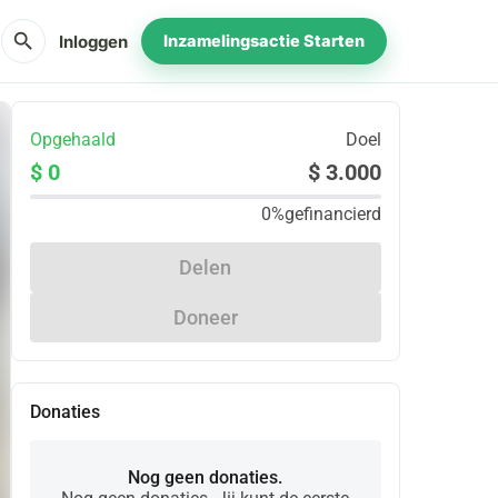
search
Inloggen
Inzamelingsactie Starten
Opgehaald
Doel
$ 0
$ 3.000
0%
gefinancierd
Delen
Doneer
Donaties
Nog geen donaties.