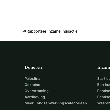
flag
Rapporteer Inzamelingsactie
Doneren
Inzam
Palestina
Start 
Oekraïne
Een In
Overstroming
Fondse
Aardbeving
Fondse
Meer Fondsenwervingscategorieën
Waarom