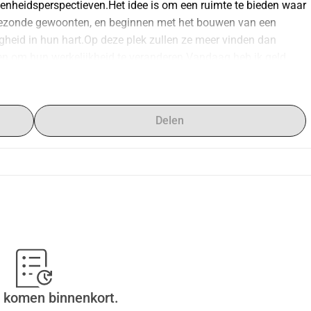
nheidsperspectieven.Het idee is om een ruimte te bieden waar 
ngezonde gewoonten, en beginnen met het bouwen van een 
eid in hun hart.Op deze plek zullen ze meer vinden dan 
en om hun werkelijkheid te veranderen.Vandaag heb ik geld 
in staat stellen om zo snel mogelijk te beginnen.Het is geen 
betrokkenheid en de wens om levens te transformeren door 
an ook, elke bijdrage telt. En als dat niet mogelijk is, is het al 
Delen
ezen, voor je vertrouwen en voor het deel uitmaken van dit 
 komen binnenkort.