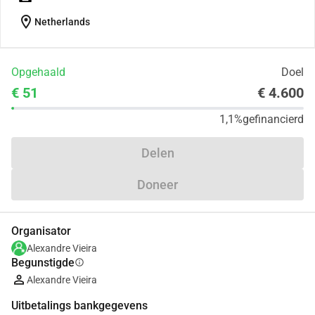
location_on
Netherlands
Opgehaald
Doel
€ 51
€ 4.600
1,1%
gefinancierd
Delen
Doneer
Organisator
Alexandre Vieira
Begunstigde
info
Alexandre Vieira
Uitbetalings bankgegevens