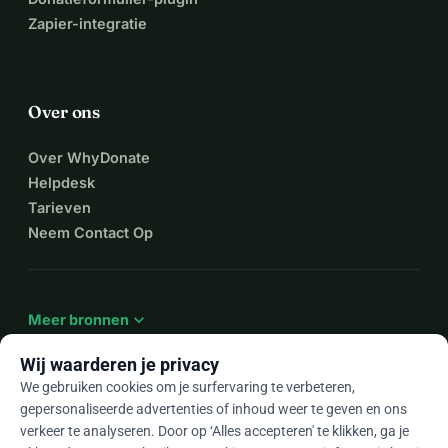
Zapier-integratie
Over ons
Over WhyDonate
Helpdesk
Tarieven
Neem Contact Op
expand_more
Meer bronnen
Wij waarderen je privacy
We gebruiken cookies om je surfervaring te verbeteren,
gepersonaliseerde advertenties of inhoud weer te geven en ons
arrow_drop_down
Nl
verkeer te analyseren. Door op ‘Alles accepteren' te klikken, ga je