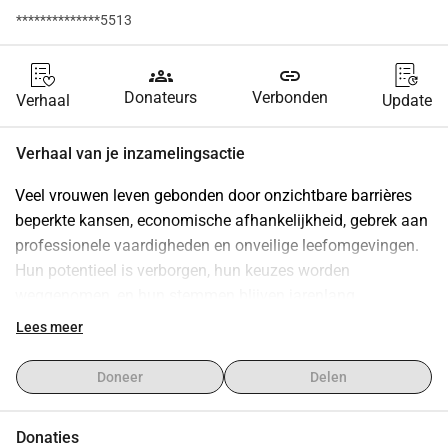
**************5513
groups
link
Donateurs
Verbonden
Verhaal
Update
Verhaal van je inzamelingsactie
Veel vrouwen leven gebonden door onzichtbare barrières 
beperkte kansen, economische afhankelijkheid, gebrek aan 
professionele vaardigheden en onveilige leefomgevingen. 
Hun potentieel is verborgen, hun keuzes worden 
weggenomen, en hun stemmen blijven jarenlang 
ongehoord. Empowerment is geen liefdadigheid, maar het 
Lees meer
geven van vrijheid. Wij bieden praktische, 
levensveranderende ondersteuning voor achtergestelde 
Doneer
Delen
vrouwen: Professionele vaardigheidstraining om hen te 
helpen onafhankelijk inkomen te verdienen Veilige 
Donaties
woonbegeleiding en psychologisch comfort voor kwetsbare 