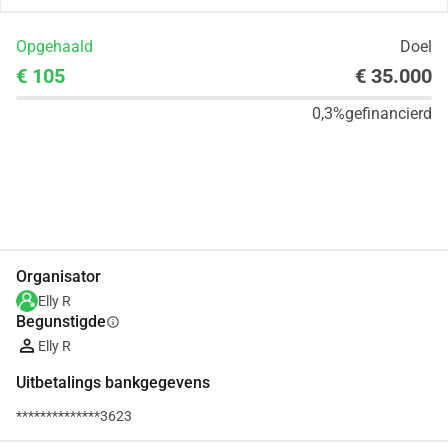
Opgehaald
Doel
€ 105
€ 35.000
0,3%
gefinancierd
Delen
Doneer
Organisator
Elly R
Begunstigde
info
Elly R
Uitbetalings bankgegevens
**************3623