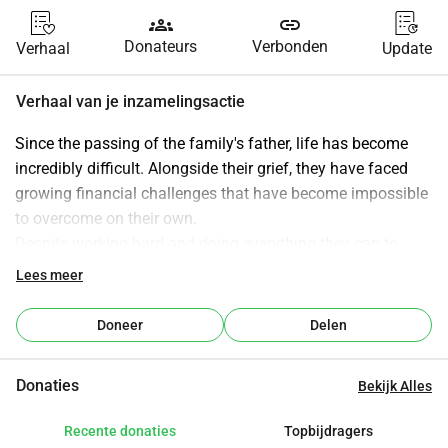
groups
link
Donateurs
Verbonden
Verhaal
Update
Verhaal van je inzamelingsactie
Since the passing of the family's father, life has become 
incredibly difficult. Alongside their grief, they have faced 
growing financial challenges that have become impossible 
to overcome on their own.
Despite working hard and doing everything they can to 
move forward, the burden of debt continues to cause daily 
Lees meer
stress and uncertainty. Instead of being able to focus on 
the future, they are simply trying to get through each day.
Doneer
Delen
Every donation, no matter how small, will make a 
difference. If you are unable to donate, sharing this 
Donaties
Bekijk Alles
fundraiser would mean a great deal.
All funds raised will go directly toward paying off debts 
Recente donaties
Topbijdragers
and helping this family regain stability and hope for the 