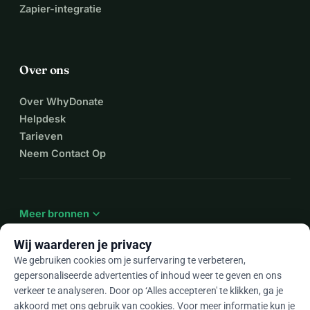
Zapier-integratie
Over ons
Over WhyDonate
Helpdesk
Tarieven
Neem Contact Op
expand_more
Meer bronnen
Wij waarderen je privacy
We gebruiken cookies om je surfervaring te verbeteren,
gepersonaliseerde advertenties of inhoud weer te geven en ons
arrow_drop_down
Nl
verkeer te analyseren. Door op ‘Alles accepteren' te klikken, ga je
akkoord met ons gebruik van cookies. Voor meer informatie kun je