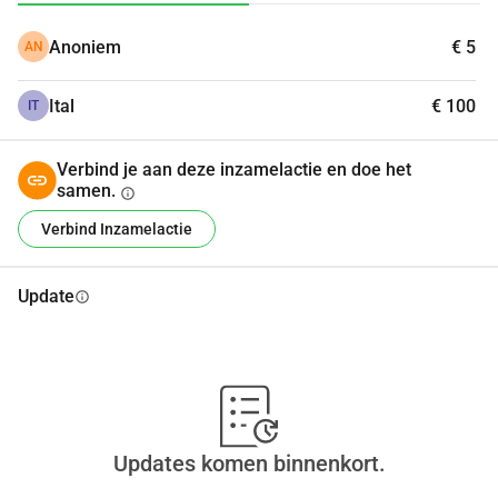
future.
Anoniem
€ 5
AN
Thank you to everyone who chooses to support them 
during this difficult time. ❤️
Ital
€ 100
IT
Verbind je aan deze inzamelactie en doe het
samen.
info
Verbind Inzamelactie
Update
info
Updates komen binnenkort.