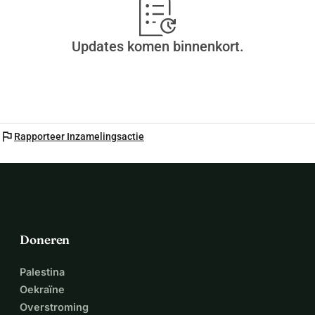
Updates komen binnenkort.
flag
Rapporteer Inzamelingsactie
Doneren
Palestina
Oekraïne
Overstroming