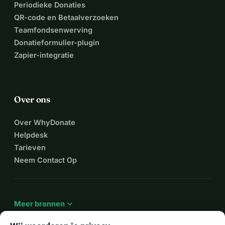
Periodieke Donaties
QR-code en Betaalverzoeken
Teamfondsenwerving
Donatieformulier-plugin
Zapier-integratie
Over ons
Over WhyDonate
Helpdesk
Tarieven
Neem Contact Op
expand_more
Meer bronnen