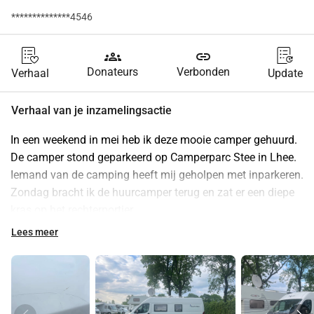
**************4546
groups
link
Donateurs
Verbonden
Verhaal
Update
Verhaal van je inzamelingsactie
In een weekend in mei heb ik deze mooie camper gehuurd.
De camper stond geparkeerd op Camperparc Stee in Lhee.
Iemand van de camping heeft mij geholpen met inparkeren.
Zondag bracht ik de huurcamper terug en zat er een diepe 
kras op het rechterportier.
Lees meer
Schade
De garage heeft de schade vastgesteld op €907,50
Het eigen risico bij de camperverhuur bedraagt €400,-
Ik vind dit heel erg, want ik heb dit niet zelf gedaan. 