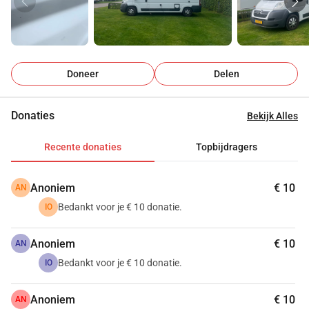
Wil je mij steunen om de schade te vergoeden?
Alle bijdragen van elke omvang helpen mij dichter naar 
mijn doel.
Super bedankt voor je steun 🙏
Iris 
Doneer
Delen
Weet je wie deze kras heeft gemaakt? Stuur mij dan een 
Donaties
Bekijk Alles
bericht.
Recente donaties
Topbijdragers
Anoniem
€ 10
AN
Bedankt voor je € 10 donatie.
IO
Anoniem
€ 10
AN
Bedankt voor je € 10 donatie.
IO
Anoniem
€ 10
AN