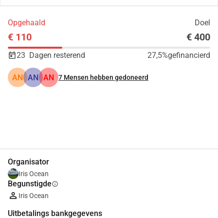
Opgehaald
Doel
€ 110
€ 400
23
Dagen resterend
27,5%
gefinancierd
AN
AN
AN
7
Mensen hebben gedoneerd
Delen
Doneer
Organisator
Iris Ocean
Begunstigde
info
Iris Ocean
Uitbetalings bankgegevens