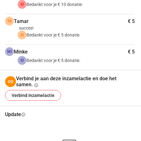
Bedankt voor je € 10 donatie.
IO
Tamar
€ 5
TA
succes!
Bedankt voor je € 5 donatie.
IO
Minke
€ 5
MI
Bedankt voor je € 5 donatie.
IO
Verbind je aan deze inzamelactie en doe het
samen.
info
Verbind Inzamelactie
Update
info