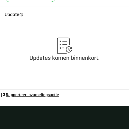
Update
info
Updates komen binnenkort.
flag
Rapporteer Inzamelingsactie