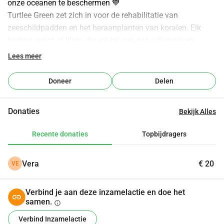
onze oceanen te beschermen 💙
Turtlee Green zet zich in voor de rehabilitatie van 
zeeschildpadden en het heraanplanten van koralen. Elk 
bedrag, groot of klein, draagt bij aan een schonere en 
gezondere zee. Wil jij mij sponsoren en samen een verschil 
Lees meer
maken?
In juli 2025 gaat Axelle - oprichtster van Turtlee Green - voor 
Doneer
Delen
6 maanden stage lopen in Kenia. Aan de prachtige kustlijn 
zijn tal van initiatieven voor oceaan behoud die ze gaat 
Donaties
Bekijk Alles
bezoeken en samen met jullie steun kan helpen!
Doneer hier en help mee 🐢
Recente donaties
Topbijdragers
Vera
€ 20
VE
Verbind je aan deze inzamelactie en doe het
samen.
info
Verbind Inzamelactie