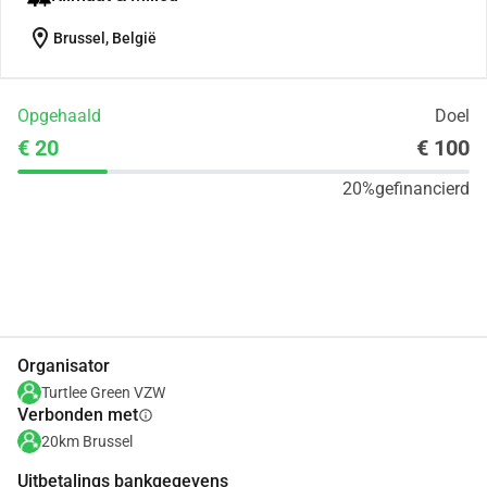
location_on
Brussel, België
Opgehaald
Doel
€ 20
€ 100
20%
gefinancierd
Delen
Doneer
Organisator
Turtlee Green VZW
Verbonden met
info
20km Brussel
Uitbetalings bankgegevens