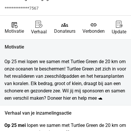
**************7567
source_notes
groups
link
Motivatie
Donateurs
Verbonden
Verhaal
Update
Motivatie
Op 25 mei lopen we samen met Turtlee Green de 20 km om 
onze oceanen te beschermen! Turtlee Green zet zich in voor 
het revalideren van zeeschildpadden en het heraanplanten 
van koralen. Elk bedrag, groot of klein, draagt bij aan een 
schonere en gezondere zee. Wil jij mij sponsoren en samen 
een verschil maken? Doneer hier en help mee 🐢
Verhaal van je inzamelingsactie
Op 25 mei 
lopen we samen met Turtlee Green de 20 km om 