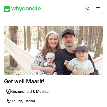
menu
search
Get well Maarit!
Gezondheid & Medisch
location_on
Tallinn, Estonia