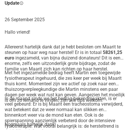
deelnemen aan het leven en zich aan 
Update
info
haar gezin kan wijden zal tijd kosten, 
26 September 2025
misschien een paar jaar.
Hallo vriend!
Maarit en Martin hebben drie kleine 
kinderen (van 4, 2 en 4 maanden), die 
Allereerst hartelijk dank dat je hebt besloten om Maarit te
steunen op haar weg naar herstel! Er is in totaal
58261,25
momenteel worden verzorgd door 
euro
ingezameld, van bijna duizend donateurs! Dit is een
enorme, zelfs een uitzonderlijk grote bijdrage, zodat de
grootouders, familieleden en vrienden. 
familie van Maarit zich kan richten op haar herstel.
Met het ingezamelde bedrag heeft Martin een toegewijde
fysiotherapeut ingehuurd, die zes keer per week bij Maarit
Haar echtgenoot Martin is haar 24/7 
thuis komt. Momenteel zijn we actief op zoek naar een
thuiszorgverpleegkundige die Martin minstens een paar
verzorger, steunpilaar en belichaming 
dagen per week wat rust kan geven. Aangezien het moeilijk
In de maand sinds we het bedrag bekendmaakten, is er
is om zo iemand te vinden, zijn alle tips welkom.
van optimisme, humor en 
veel gebeurd: Er is bij Maarit een tracheostoma verwijderd,
wat betekent dat ze weer normaal kan slikken en
onvoorwaardelijke liefde.
binnenkort weer via de mond kan eten. Ook is de
spierspanning aanzienlijk verbeterd door de intensieve
Het behoeft nauwelijks uitleg dat deze 
Nogmaals hartelijk dank!
fysiotherapie. Wat vooral belangrijk is: de hersteltrend is