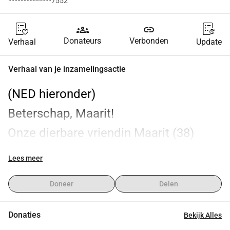
**************7552
groups
link
Donateurs
Verbonden
Verhaal
Update
Verhaal van je inzamelingsactie
(NED hieronder)
Beterschap, Maarit!
Onze dierbare vriendin Maarit (38) 
werd in december 2024, tijdens haar 
Lees meer
vierde maand van de zwangerschap, 
Doneer
Delen
getroffen door een ernstige meningitis. 
Als gevolg hiervan heeft ze zeven 
Donaties
Bekijk Alles