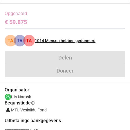
Opgehaald
€ 59.875
TA
TA
TA
1014
Mensen hebben gedoneerd
Delen
Doneer
Organisator
Liis Narusk
Begunstigde
info
MTÜ Vesiniidu Fond
Uitbetalings bankgegevens