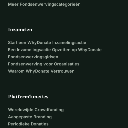
Meer Fondsenwervingscategorieën
richten op haar herstel en Maarit zo 
snel mogelijk weer beter kan worden!
Extra steun is nodig voor veel 
Inzamelen
doeleinden:
Start een WhyDonate Inzamelingsactie
Reguliere revalidatiestays
Een Inzamelingsactie Opzetten op WhyDonate
Fondsenwervingsgidsen
Medische benodigdheden en 
Fondsenwerving voor Organisaties
medicijnen
Waarom WhyDonate Vertrouwen
Het inhuren van ondersteunend 
personeel (oppassers, 
Platformfuncties
zorgverpleegkundigen, logopedisten, 
Wereldwijde Crowdfunding
fysiotherapeuten, etc.)
Aangepaste Branding
Periodieke Donaties
Andere onvoorziene uitgaven totdat 