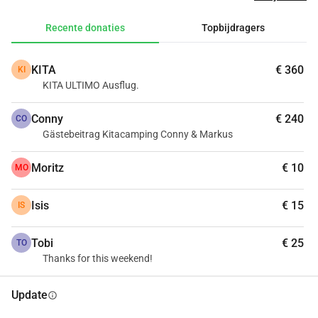
vernieuwen/veranderen en gemakkelijker maken voor de 
schoonmaak Kapotte onderdelen repareren (bijv. ramen) 
Recente donaties
Topbijdragers
Totaalbeeld: vintage van binnen, strak van buiten, natuurlijk 
en duurzaam
KITA
€ 360
KI
KITA ULTIMO Ausflug.
Conny
€ 240
CO
Gästebeitrag Kitacamping Conny & Markus
Moritz
€ 10
MO
Isis
€ 15
IS
Tobi
€ 25
TO
Thanks for this weekend!
Update
info