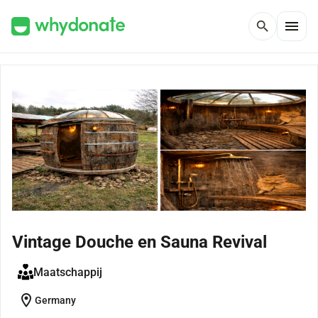
menu
search
Vintage Douche en Sauna Revival
Maatschappij
location_on
Germany