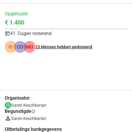
Opgehaald
€ 1.400
41
Dagen resterend
KI
CO
MO
23
Mensen hebben gedoneerd
Delen
Doneer
Organisator
Garen Keuchkarian
Begunstigde
info
Garen Keuchkarian
Uitbetalings bankgegevens