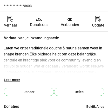
**************8603
groups
link
Donateurs
Verbonden
Verhaal
Update
Verhaal van je inzamelingsactie
Laten we onze traditionele douche & sauna samen weer in 
shape brengen.Elke bijdrage helpt om deze belangrijke, 
centrale en krachtige plek voor de community levendig en 
stijlvol te houden Wat er gedaan / veranderd wordt: Nieuwe 
vintage-douche (functioneel + mooi) Transparant dak / 
transparant bovenste deel voor ruimte om te staan en licht 
Lees meer
& sfeer Vloer opnieuw opbouwen (hout / steen, robuust / 
heavy duty) Binnen- en buitenruimte opknappen, 
Doneer
Delen
stabiliseren, zonne-energie installeren & hout behandelen 
en verstevigenSauna: Ovenpijp / afzuiging 
Donaties
Bekijk Alles