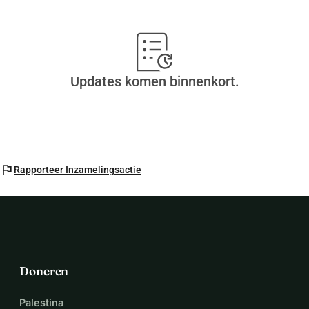
Updates komen binnenkort.
flag
Rapporteer Inzamelingsactie
Doneren
Palestina