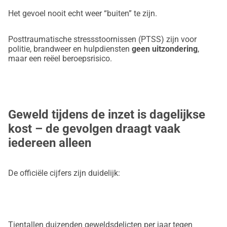
deze vorm aanbiedtElke euro is een statement: Ik zie jullie. 
Jullie zijn niet alleen. Samen kunnen we voorkomen dat er 
Het gevoel nooit echt weer “buiten” te zijn.
nog meer namen op de lijst staanGhost Rock Legacy is 
meer dan een project.Het is een belofte:Dat mensen die hun 
Posttraumatische stressstoornissen (PTSS) zijn voor
politie, brandweer en hulpdiensten
geen uitzondering
,
leven voor ons hebben gegeven, niet alleen blijven.Dat 
maar een reëel beroepsrisico.
trauma's niet worden verzwegen, maar behandeld 
worden.Dat kameraderie niet met het uniform eindigt.Wie 
doneert, verandert niet alleen een project.Maar levens.
Geweld tijdens de inzet is dagelijkse
kost – de gevolgen draagt vaak
iedereen alleen
De officiële cijfers zijn duidelijk:
Tientallen duizenden geweldsdelicten per jaar tegen