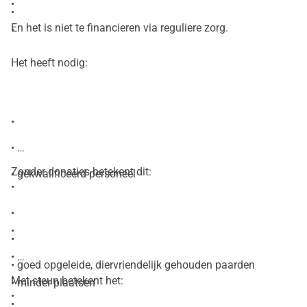
•
•
En het is niet te financieren via reguliere zorg.
•
Het heeft nodig:
•
•
Zonder donaties betekent dit:
• gekwalificeerd personeel
•
•
•
•
•
• goed opgeleide, diervriendelijk gehouden paarden
•
Met steun betekent het:
• minder plaatsen
•
•