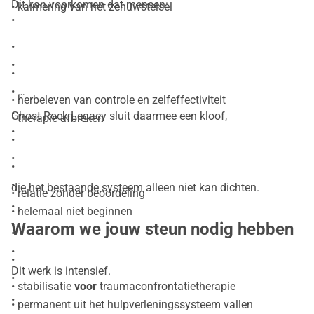
Dit kan voorkomen dat mensen:
• kalmering van het zenuwstelsel
•
•
•
•
•
• herbeleven van controle en zelfeffectiviteit
•
Ghost Rock Legacy sluit daarmee een kloof,
• therapie afbreken
•
•
•
•
•
die het bestaande systeem alleen niet kan dichten.
• relatie zonder beoordeling
•
• helemaal niet beginnen
•
Waarom we jouw steun nodig hebben
•
•
•
Dit werk is intensief.
•
• stabilisatie
voor
traumaconfrontatietherapie
•
• permanent uit het hulpverleningssysteem vallen