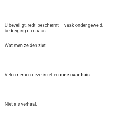
terreursituaties, ongevallen of ernstige geweldsmisdrijven 
in actie zijn geweest.Brandweerlieden die brandende huizen 
binnengaan en later vaak niet kunnen slapen.Hulpverleners 
U beveiligt, redt, beschermt – vaak onder geweld,
die ongevallen zoals het ICE-ongeluk van Eschede in 1998 
bedreiging en chaos.
nooit vergeten.Eerste hulpverleners die de ergste dag van 
een ander voor altijd met zich meedragen.Velen van hen 
Wat men zelden ziet:
functioneren verder.Voor de familie. Voor de collega's. Voor 
de samenleving.Maar ze dragen iets met zich mee dat je 
nauwelijks alleen kunt dragen.Wat Ghost Rock Legacy 
creëertWe bouwen een plek, een veilige haven de GRL 
Velen nemen deze inzetten
mee naar huis
.
Ranch.Een plek waar mensen elkaar weer kunnen vinden 
die te lang alleen maar gefunctioneerd hebben.Een plek 
waar therapie, natuur, paardenwerk, kameraderie en echte 
menselijke ontmoetingen samenkomen.Een plek die zegt: 
Niet als verhaal.
Je hoeft dit niet alleen te dragen. Onze 
aanbiedingen:Traumatherapie en psychologische 
begeleidingdierondersteunde interventies 
(paardenondersteund werken)Trainingsprogramma's voor 