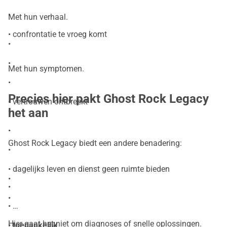
•
Met hun verhaal.
• confrontatie te vroeg komt
•
•
Met hun symptomen.
•
Precies hier pakt Ghost Rock Legacy
• vertrouwen ontbreekt
het aan
•
•
Ghost Rock Legacy biedt een andere benadering:
•
• dagelijks leven en dienst geen ruimte bieden
•
•
•
•
Hier gaat het niet om diagnoses of snelle oplossingen.
•
toegankelijk