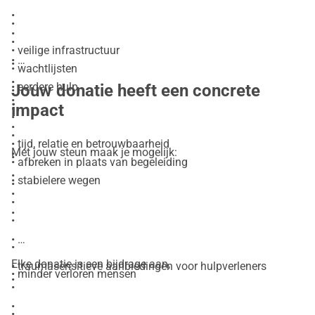
•
•
•
•
• veilige infrastructuur
•
•
• wachtlijsten
•
• eerdere hulp
Jouw donatie heeft een concrete
•
•
impact
•
•
•
•
• tijd, relatie en betrouwbaarheid
Met jouw steun maak je mogelijk:
•
•
• afbreken in plaats van begeleiding
•
• stabielere wegen
•
•
•
•
•
•
•
Elke donatie is een bijdrage aan,
• traumasensitieve aanbiedingen voor hulpverleners
• minder verloren mensen
•
•
•
•