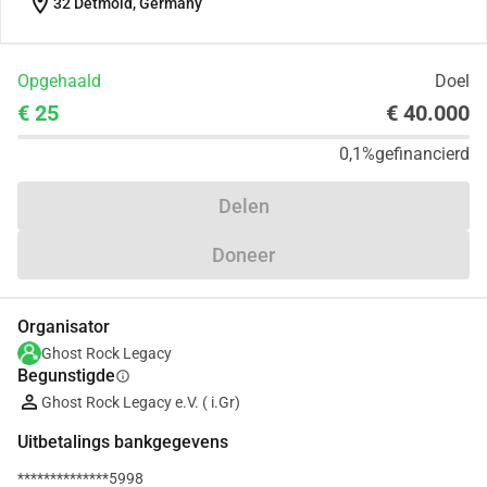
location_on
32 Detmold, Germany
Opgehaald
Doel
€ 25
€ 40.000
0,1%
gefinancierd
Delen
Doneer
Organisator
Ghost Rock Legacy
Begunstigde
info
Ghost Rock Legacy e.V. ( i.Gr)
Uitbetalings bankgegevens
**************5998