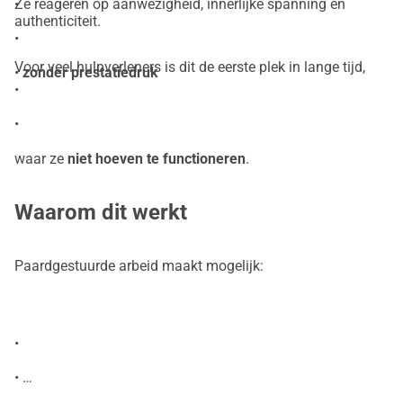
•
Ze reageren op aanwezigheid, innerlijke spanning en
authenticiteit.
•
Voor veel hulpverleners is dit de eerste plek in lange tijd,
•
zonder prestatiedruk
•
•
waar ze
niet hoeven te functioneren
.
Waarom dit werkt
Paardgestuurde arbeid maakt mogelijk:
•
•