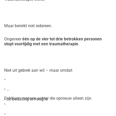
Maar bereikt niet iedereen.
Ongeveer
één op de vier tot drie betrokken personen
stopt voortijdig met een traumatherapie
.
Niet uit gebrek aan wil – maar omdat:
•
•
Er blijven mensen achter die opnieuw alleen zijn.
• de belasting te hoog is
•
•