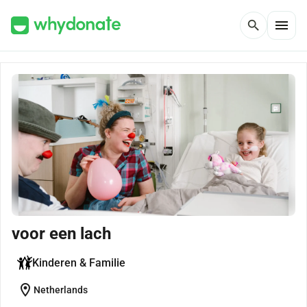
menu
search
voor een lach
Kinderen & Familie
location_on
Netherlands