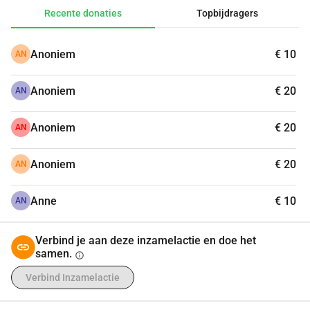
Recente donaties
Topbijdragers
Anoniem
€ 10
AN
Anoniem
€ 20
AN
Anoniem
€ 20
AN
Anoniem
€ 20
AN
Anne
€ 10
AN
Verbind je aan deze inzamelactie en doe het
samen.
info
Verbind Inzamelactie