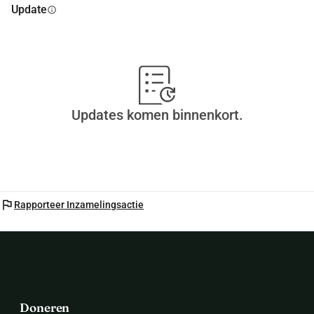
Update
info
Updates komen binnenkort.
flag
Rapporteer Inzamelingsactie
Doneren