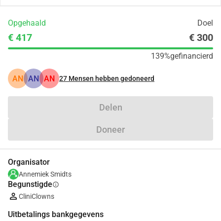
Opgehaald
Doel
€ 417
€ 300
139%
gefinancierd
AN
AN
AN
27
Mensen hebben gedoneerd
Delen
Doneer
Organisator
Annemiek Smidts
Begunstigde
info
CliniClowns
Uitbetalings bankgegevens