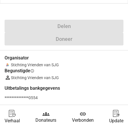
Delen
Doneer
Organisator
Stichting Vrienden van SJG
Begunstigde
info
Stichting Vrienden van SJG
Uitbetalings bankgegevens
**************0554
groups
link
Donateurs
Verbonden
Verhaal
Update