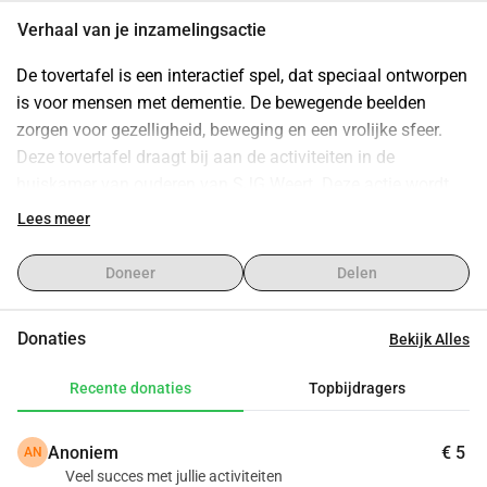
Verhaal van je inzamelingsactie
De tovertafel is een interactief spel, dat speciaal ontworpen 
is voor mensen met dementie. De bewegende beelden 
zorgen voor gezelligheid, beweging en een vrolijke sfeer. 
Deze tovertafel draagt bij aan de activiteiten in de 
huiskamer van ouderen van SJG Weert. Deze actie wordt 
georganiseerd door stichting Vrienden van SJG. De 
Lees meer
stichting zamelt geld in om projecten te bekostigen die niet 
vanuit regulier zorggeld betaald kunnen worden. Daarnaast 
Doneer
Delen
dragen we actief bij aan het vergroten van 
maatschappelijke betrokkenheid. We betrekken de 
Donaties
Bekijk Alles
omgeving bij ontwikkelingen in de regionale ziekenhuiszorg 
en slaan daarmee een brug tussen het ziekenhuis en de 
Recente donaties
Topbijdragers
gemeenschap. SJG Weert is namelijk óns ziekenhuis, een 
plek waar we terecht kunnen als wij zelf of onze dierbaren 
Anoniem
€ 5
AN
zorg nodig hebben.
Veel succes met jullie activiteiten