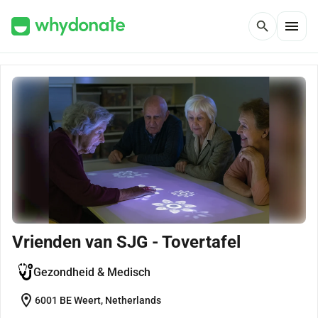
menu
search
Vrienden van SJG - Tovertafel
Gezondheid & Medisch
location_on
6001 BE Weert, Netherlands