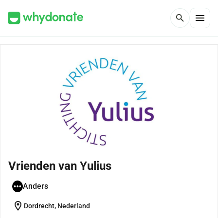
menu
search
Vrienden van Yulius
Anders
location_on
Dordrecht, Nederland