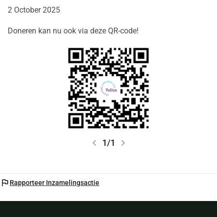
2 October 2025
Doneren kan nu ook via deze QR-code!
chevron_left
chevron_right
1/1
flag
Rapporteer Inzamelingsactie