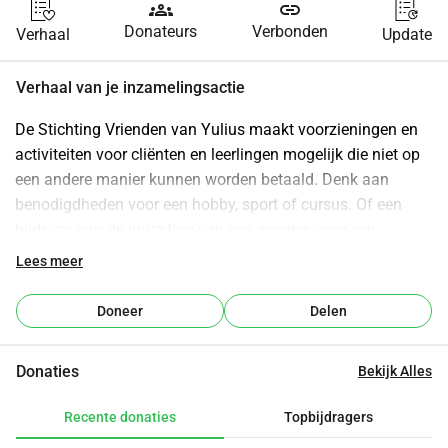
groups
link
Donateurs
Verbonden
Verhaal
Update
Verhaal van je inzamelingsactie
De Stichting Vrienden van Yulius maakt voorzieningen en 
activiteiten voor cliënten en leerlingen mogelijk die niet op 
een andere manier kunnen worden betaald. Denk aan 
benodigdheden voor een hobby, sport of cursus. Of een 
bijdrage aan de inrichting van een woning, voor een 
tweedehands fiets of een opleiding. Dankzij donaties en 
Lees meer
fondsen van particulieren, organisaties en bedrijven kan 
Vrienden van Yulius cliënten en leerlingen van Yulius 
Doneer
Delen
helpen, steunen of een beetje vreugde brengen. Cliënten en 
leerlingen van Yulius kunnen via hun behandelaar of 
Donaties
Bekijk Alles
Yulius-school een verzoek voor een bijdrage indienen. 
De Stichting Vrienden van Yulius heeft de ANBI-status. De 
Recente donaties
Topbijdragers
stichting geeft geen vergoedingen, beloningen of 