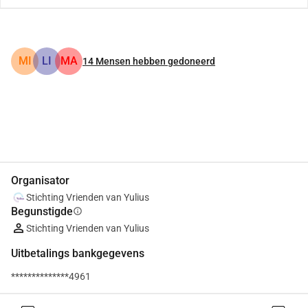
MI
LI
MA
14
Mensen hebben gedoneerd
Delen
Doneer
Organisator
Stichting Vrienden van Yulius
Begunstigde
info
Stichting Vrienden van Yulius
Uitbetalings bankgegevens
**************4961