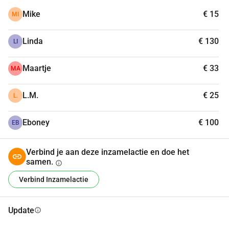
vacatiegelden aan haar bestuursleden, medewerkers van 
Mike
€ 15
MI
Yulius of anderen. Alle inspanningen en activiteiten voor de 
stichting zijn in de vorm van vrijwilligerswerk en op basis 
Linda
€ 130
van schenkingen.
LI
Maartje
€ 33
MA
L.M.
€ 25
L.
Eboney
€ 100
EB
Verbind je aan deze inzamelactie en doe het
samen.
info
Verbind Inzamelactie
Update
info