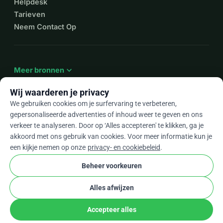
Helpdesk
Tarieven
Neem Contact Op
expand_more
Meer bronnen
Wij waarderen je privacy
We gebruiken cookies om je surfervaring te verbeteren,
gepersonaliseerde advertenties of inhoud weer te geven en ons
arrow_drop_down
Nl
verkeer te analyseren. Door op ‘Alles accepteren' te klikken, ga je
akkoord met ons gebruik van cookies. Voor meer informatie kun je
★★★★★
4,9 / 5 op basis van 500+ reviews
een kijkje nemen op onze
privacy- en cookiebeleid
.
Beheer voorkeuren
© 2012–2026
WhyDonate
Privacy en cookies
Alles afwijzen
cookie
Algemene voorwaarden
Cookie-instellingen
stripe
Gemaakt in Europa
★
Geverifieerde Partner
check
Accepteer alles