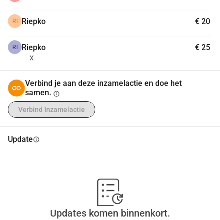
Riepko
€ 20
RI
Riepko
€ 25
RI
X
Verbind je aan deze inzamelactie en doe het
samen.
info
Verbind Inzamelactie
Update
info
Updates komen binnenkort.