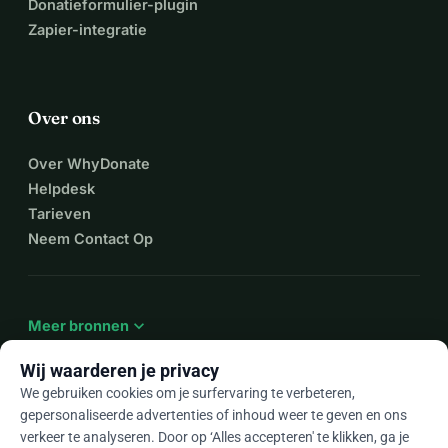
Donatieformulier-plugin
Zapier-integratie
Over ons
Over WhyDonate
Helpdesk
Tarieven
Neem Contact Op
expand_more
Meer bronnen
Wij waarderen je privacy
We gebruiken cookies om je surfervaring te verbeteren,
gepersonaliseerde advertenties of inhoud weer te geven en ons
arrow_drop_down
Nl
verkeer te analyseren. Door op ‘Alles accepteren' te klikken, ga je