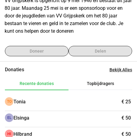
VV Grijpskerk is opgericht op 9 mei 1946 en bestaat dit jaar 
jeugd en samen een geweldig jubileumjaar vieren 🎉
80 jaar. Maandag 25 mei is er een sponsorloop voor en 
Wil jij ons team helpen door ons te sponsoren? Het team 
door de jeugdleden van VV Grijpskerk om het 80 jaar 
dat het meeste geld ophaalt wint namelijk ook een gezellig 
bestaan te vieren en geld in te zamelen voor de club. Je 
teamuitje bij VV Grijpskerk ⚽🍟🎉
kunt ons helpen door te doneren
Er is die dag ook een gezellige Tweede Pinksterdagmarkt 
Doneer
Delen
van 09:00 tot 13:00 uur, dus kom vooral gezellig langs 🙌
Alvast bedankt voor jullie steun en hopelijk tot dan!
Donaties
Bekijk Alles
Groetjes, JO13-1
Recente donaties
Topbijdragers
Tonia
€ 25
TO
Elsinga
€ 50
EL
Hilbrand
€ 50
HI