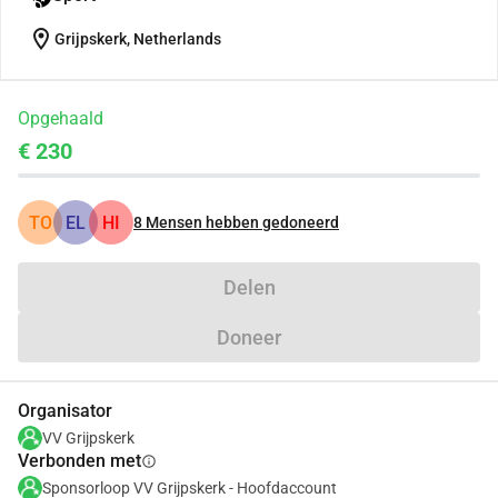
location_on
Grijpskerk, Netherlands
Opgehaald
€ 230
TO
EL
HI
8
Mensen hebben gedoneerd
Delen
Doneer
Organisator
VV Grijpskerk
Verbonden met
info
Sponsorloop VV Grijpskerk - Hoofdaccount