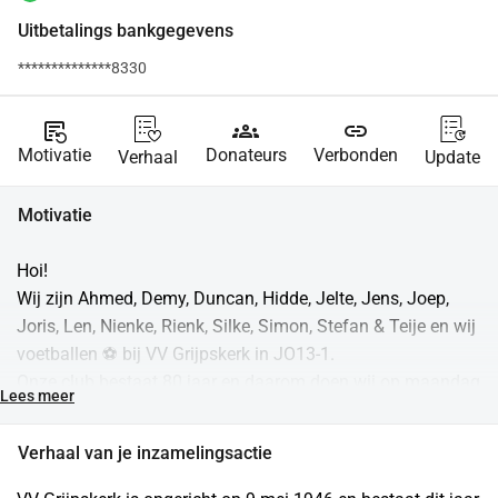
Uitbetalings bankgegevens
**************8330
source_notes
groups
link
Motivatie
Donateurs
Verbonden
Verhaal
Update
Motivatie
Hoi!
Wij zijn Ahmed, Demy, Duncan, Hidde, Jelte, Jens, Joep, 
Joris, Len, Nienke, Rienk, Silke, Simon, Stefan & Teije en wij 
voetballen ⚽ bij VV Grijpskerk in JO13-1.
Onze club bestaat 80 jaar en daarom doen wij op maandag 
Lees meer
25 mei tussen 10:00 & 12:00 mee aan een sponsorloop bij 
VV Grijpskerk. We gaan ons uiterste best doen om zoveel 
Verhaal van je inzamelingsactie
mogelijk rondjes te lopen en geld op te halen voor de club. 
Met het geld kunnen we leuke dingen organiseren voor de 