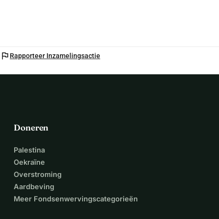
flag
Rapporteer Inzamelingsactie
Doneren
Palestina
Oekraïne
Overstroming
Aardbeving
Meer Fondsenwervingscategorieën