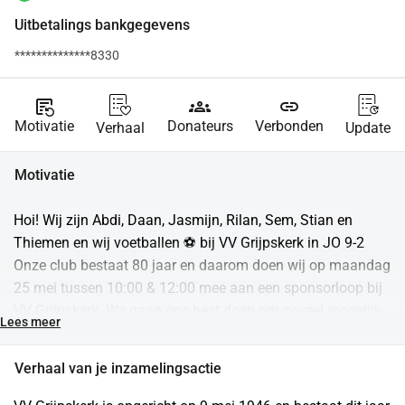
Uitbetalings bankgegevens
**************8330
source_notes
groups
link
Motivatie
Donateurs
Verbonden
Verhaal
Update
Motivatie
Hoi! Wij zijn Abdi, Daan, Jasmijn, Rilan, Sem, Stian en 
Thiemen en wij voetballen ⚽ bij VV Grijpskerk in JO 9-2 
Onze club bestaat 80 jaar en daarom doen wij op maandag 
25 mei tussen 10:00 & 12:00 mee aan een sponsorloop bij 
VV Grijpskerk. We gaan ons best doen om zoveel mogelijk 
Lees meer
rondjes te lopen en geld op te halen voor de club. Met het 
geld kunnen we leuke dingen organiseren voor de jeugd en 
Verhaal van je inzamelingsactie
samen een geweldig jubileumjaar vieren 🎉 Wil jij ons team 
helpen door ons te sponsoren? Het team dat wint, wint 