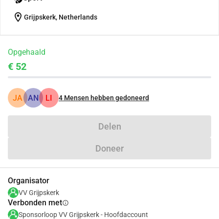
location_on
Grijpskerk, Netherlands
Opgehaald
€ 52
JA
AN
LI
4
Mensen hebben gedoneerd
Delen
Doneer
Organisator
VV Grijpskerk
Verbonden met
info
Sponsorloop VV Grijpskerk - Hoofdaccount