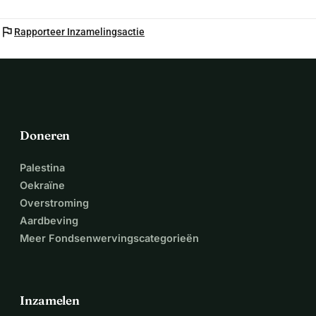
flag
Rapporteer Inzamelingsactie
Doneren
Palestina
Oekraïne
Overstroming
Aardbeving
Meer Fondsenwervingscategorieën
Inzamelen