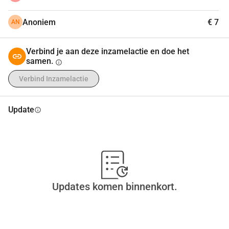
Anoniem
€ 7
AN
Verbind je aan deze inzamelactie en doe het
samen.
info
Verbind Inzamelactie
Update
info
Updates komen binnenkort.