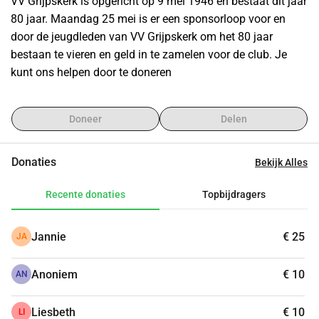
VV Grijpskerk is opgericht op 9 mei 1946 en bestaat dit jaar 
namelijk ook een teamuitje @VV Grijpskerk. Er is die dag 
80 jaar. Maandag 25 mei is er een sponsorloop voor en 
ook een gezellige Tweede Pinksterdagmarkt van 09:00 tot 
door de jeugdleden van VV Grijpskerk om het 80 jaar 
13:00 uur, dus kom vooral gezellig langs 🙌 Alvast bedankt 
bestaan te vieren en geld in te zamelen voor de club. Je 
en hopelijk tot dan! Groetjes, JO9-2
kunt ons helpen door te doneren
Doneer
Delen
Donaties
Bekijk Alles
Recente donaties
Topbijdragers
Jannie
€ 25
JA
Anoniem
€ 10
AN
Liesbeth
€ 10
LI