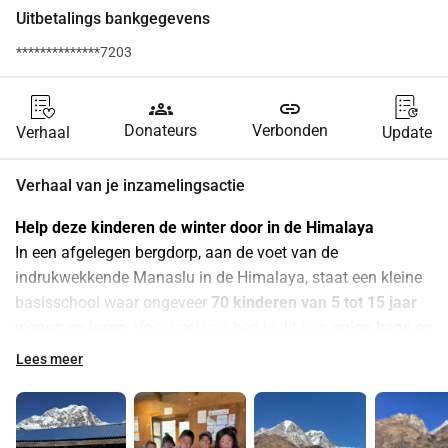
Uitbetalings bankgegevens
**************7203
groups
link
Donateurs
Verbonden
Verhaal
Update
Verhaal van je inzamelingsactie
Help deze kinderen de winter door in de Himalaya
In een afgelegen bergdorp, aan de voet van de 
indrukwekkende Manaslu in de Himalaya, staat een kleine 
basisschool waar ongeveer 
70 kinderen van 5 tot 15 jaar 
wonen en leren
. Voor veel van hen is dit hun 
enige kans op 
onderwijs en een betere toekomst.
Lees meer
Veel van deze kinderen komen uit afgelegen berggebieden 
waar geen onderwijsvoorzieningen zijn. Daarom verblijven 
zij op deze kostschool, vaak ver van hun familie, die ze 