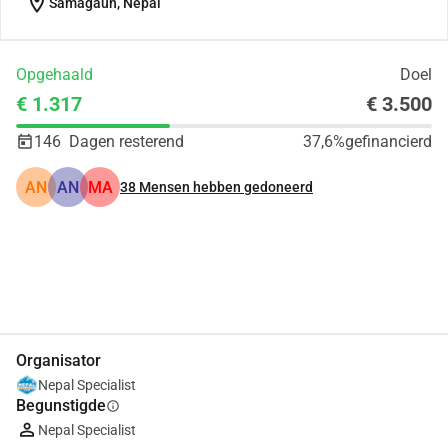
location_on
Samagaun, Nepal
Opgehaald
Doel
€ 1.317
€ 3.500
146
Dagen resterend
37,6%
gefinancierd
AN
AN
MA
38
Mensen hebben gedoneerd
Delen
Doneer
Organisator
Nepal Specialist
Begunstigde
info
Nepal Specialist