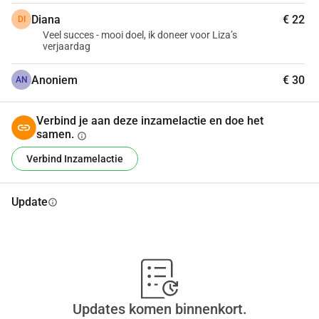
Elke bijdrage, groot of klein, maakt direct verschil.
Diana
€ 22
DI
€35 = 1 kind
Veel succes - mooi doel, ik doneer voor Liza’s
€70 = 2 kinderen
verjaardag
€105 = 3 kinderen
Samen kunnen we ervoor zorgen dat deze kinderen warm 
Anoniem
€ 30
AN
en veilig de winter doorkomen. Wil je bijdragen? Dat 
betekent enorm veel voor hen, maar ook voor ons.
Verbind je aan deze inzamelactie en doe het
🙏 Dank je wel.
samen.
info
Verbind Inzamelactie
Update
info
Updates komen binnenkort.