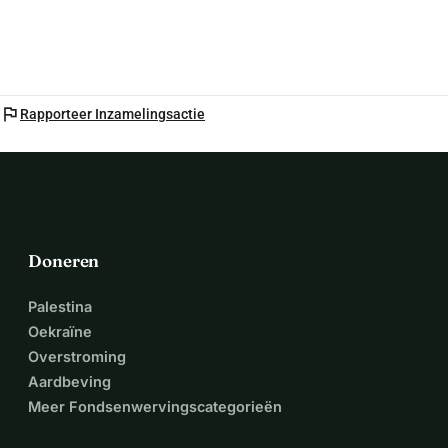
flag
Rapporteer Inzamelingsactie
Doneren
Palestina
Oekraïne
Overstroming
Aardbeving
Meer Fondsenwervingscategorieën