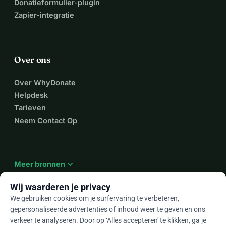
Donatieformulier-plugin
Zapier-integratie
Over ons
Over WhyDonate
Helpdesk
Tarieven
Neem Contact Op
expand_more
Meer bronnen
Wij waarderen je privacy
We gebruiken cookies om je surfervaring te verbeteren,
gepersonaliseerde advertenties of inhoud weer te geven en ons
arrow_drop_down
Nl
verkeer te analyseren. Door op ‘Alles accepteren' te klikken, ga je