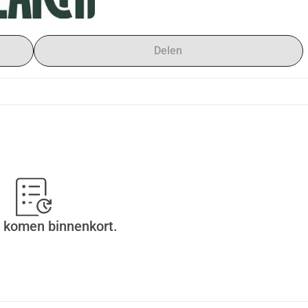
R, de VN Vluchtelingenorganisatie. Steun jij samen met ons 
 aandragen voor de playlist in de auto - noteer de artiest + titel 
Delen
aast ook je (voor)naam op onze auto - geef de gewenste naam 
happen om regenwouden te beschermen – een van de meest 
trijden. Minder CO₂, meer natuur, betere toekomst.
 komen binnenkort.
aan mensen op de vlucht voor oorlog, vervolging en rampen. 
issituaties.