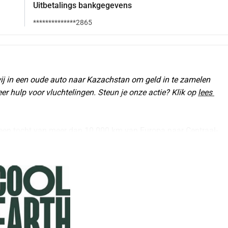
Uitbetalings bankgegevens
**************2865
wij in een oude auto naar Kazachstan om geld in te zamelen 
 hulp voor vluchtelingen. Steun je onze actie? Klik op 
lees 
een tocht van meer dan 10.000 km van Europa naar Centraal-
ndere teams van over de hele wereld verzamelen we op 12 juli 
ns rijdt ieder team in ca. 5 weken zijn eigen route naar de 
finish in Özkemen, in het uiterste Westen van Kazachstan. Eens zien hoe ver we komen! Je kunt ons volgen via 
r, maar ook een kans om iets terug te doen voor de wereld. 