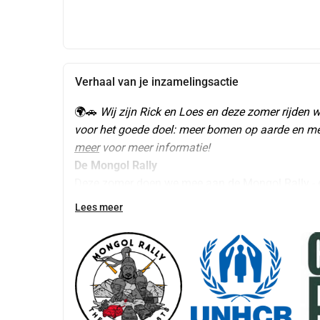
Verhaal van je inzamelingsactie
🌍🚗 
Wij zijn Rick en Loes en deze zomer rijden 
voor het goede doel: meer bomen op aarde en meer
meer
 voor meer informatie!
De Mongol Rally
Deze zomer doen we mee aan de Mongol Rally - 
Azië, in een oude Toyota Yaris. Samen met 200 a
Lees meer
in Praag voor het gezamenlijke startpunt. Vervolge
Instagram
.
De actie
De Mongol Rally is niet alleen een episch avontuu