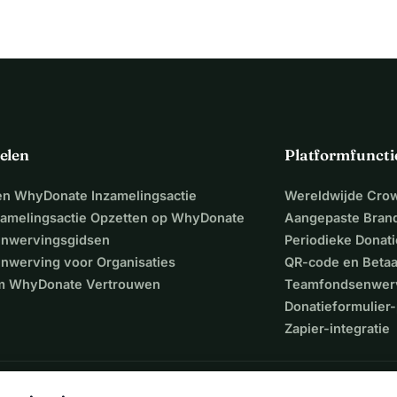
e goede doelen.
oneren het vervolgens aan Cool Earth en UNHCR via hun 
 delen.
jouw donatie gaat dus niet naar benzine, reparaties of snacks 
elen
Platformfuncti
een WhyDonate Inzamelingsactie
Wereldwijde Cro
n voor mens en planeet? Elke donatie – groot of klein – helpt 
zamelingsactie Opzetten op WhyDonate
Aangepaste Bran
nwervingsgidsen
Periodieke Donati
dragen voor de playlist en bij donaties vanaf 20 euro schrijven 
nwerving voor Organisaties
QR-code en Beta
ok jíj mee op reis naar Kazachstan.
 WhyDonate Vertrouwen
Teamfondsenwer
Donatieformulier-
Zapier-integratie
’s!