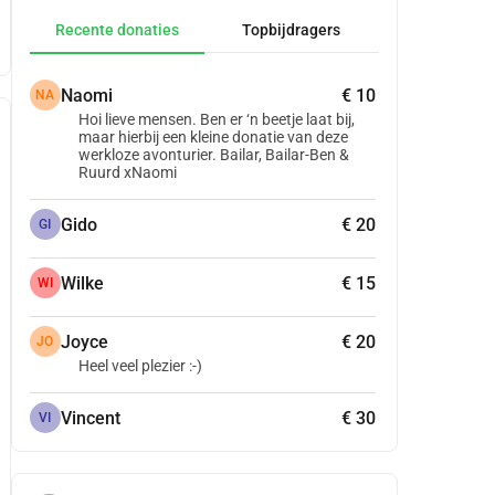
Recente donaties
Topbijdragers
Naomi
€ 10
NA
Hoi lieve mensen. Ben er ‘n beetje laat bij,
maar hierbij een kleine donatie van deze
werkloze avonturier. Bailar, Bailar-Ben &
Ruurd xNaomi
Gido
€ 20
GI
Wilke
€ 15
WI
Joyce
€ 20
JO
Heel veel plezier :-)
Vincent
€ 30
VI