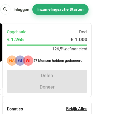
search
Inloggen
Inzamelingsactie Starten
Opgehaald
Doel
€ 1.265
€ 1.000
126,5%
gefinancierd
NA
GI
WI
57
Mensen hebben gedoneerd
Delen
Doneer
Bekijk Alles
Donaties