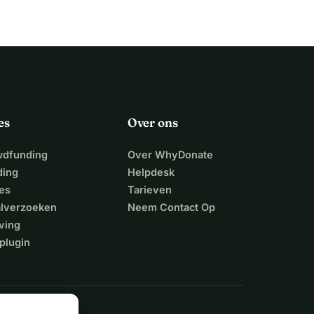
es
Over ons
wdfunding
Over WhyDonate
ding
Helpdesk
es
Tarieven
alverzoeken
Neem Contact Op
ving
plugin