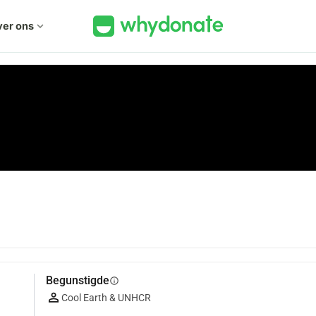
er ons
expand_more
Begunstigde
info
Cool Earth & UNHCR