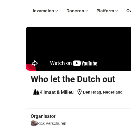
Inzamelen
expand_more
Doneren
expand_more
Platform
expand_more
Ov
Who let the Dutch out
location_on
Klimaat & Milieu
Den Haag, Nederland
Organisator
Rick Verschuren