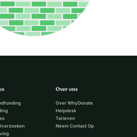
es
Over ons
wdfunding
Over WhyDonate
ding
Helpdesk
es
Tarieven
alverzoeken
Neem Contact Op
ving