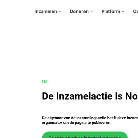
Inzamelen
expand_more
Doneren
expand_more
Platform
expand_more
Ov
Hoi!
De Inzamelactie Is No
De eigenaar van de inzamelingsactie heeft deze inzam
organisator om de pagina te publiceren.