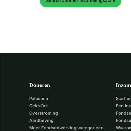
Search another inzamelingsactie
Doneren
Inzam
Palestina
Start 
Oekraïne
Een In
Overstroming
Fondse
Aardbeving
Fondse
Meer Fondsenwervingscategorieën
Waarom