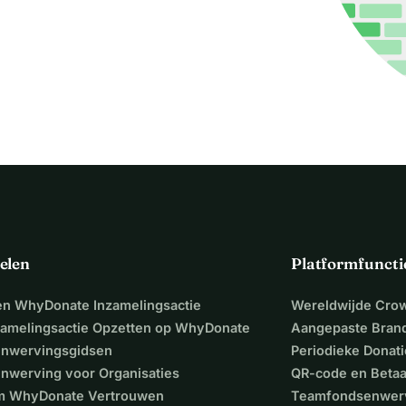
elen
Platformfuncti
een WhyDonate Inzamelingsactie
Wereldwijde Cro
zamelingsactie Opzetten op WhyDonate
Aangepaste Bran
nwervingsgidsen
Periodieke Donati
nwerving voor Organisaties
QR-code en Beta
 WhyDonate Vertrouwen
Teamfondsenwer