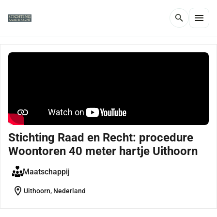
menu
search
Stichting Raad en Recht: procedure
Woontoren 40 meter hartje Uithoorn
Maatschappij
location_on
Uithoorn, Nederland