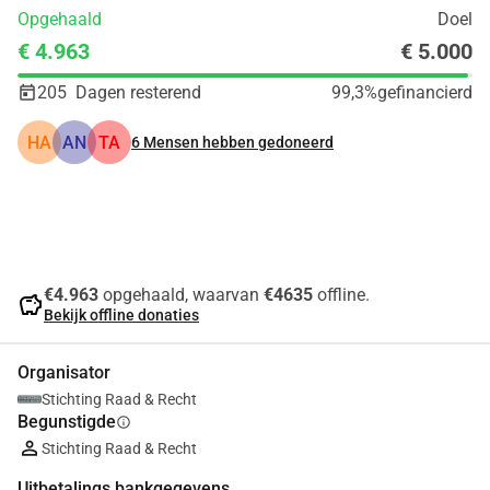
Opgehaald
Doel
€ 4.963
€ 5.000
205
Dagen resterend
99,3%
gefinancierd
HA
AN
TA
6
Mensen hebben gedoneerd
Delen
Doneer
€4.963
opgehaald, waarvan
€4635
offline.
savings
Bekijk offline donaties
Organisator
Stichting Raad & Recht
Begunstigde
info
Stichting Raad & Recht
Uitbetalings bankgegevens