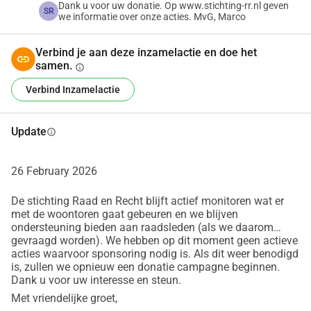
Dank u voor uw donatie. Op www.stichting-rr.nl geven
De geschatte kosten voor de eerste procedure bedragen 
SR
we informatie over onze acties. MvG, Marco
minimaal €7.500,-.
Financiële stand van zaken: De oprichting van de stichting 
Verbind je aan deze inzamelactie en doe het
heeft tot dusver €1.600,- gekost. Gelukkig hebben we al 
samen.
info
€4.700,- aan donaties ontvangen, waardoor we goed op 
Verbind Inzamelactie
weg zijn, maar er is nog meer nodig om onze zaak 
succesvol te kunnen starten.
Jouw steun is hard nodig! Ben je direct betrokken bij de 
Update
info
zaak rondom de woontoren? Wil je dat wij namens jou een 
juridische procedure starten? Neem dan contact met ons 
26 February 2026
op! Hoe meer bewoners zich achter deze zaak scharen, hoe 
sterker we staan.
De stichting Raad en Recht blijft actief monitoren wat er
met de woontoren gaat gebeuren en we blijven
Wil je helpen? Doneer en steun onze juridische strijd voor 
ondersteuning bieden aan raadsleden (als we daarom
een leefbare woonomgeving! Samen kunnen we ervoor 
gevraagd worden). We hebben op dit moment geen actieve
zorgen dat de stem van de inwoners gehoord wordt.
acties waarvoor sponsoring nodig is. Als dit weer benodigd
is, zullen we opnieuw een donatie campagne beginnen.
Neem contact op of doneer vandaag nog!
Dank u voor uw interesse en steun.
Marco van der Does
Met vriendelijke groet,
Stichting Raad & Recht