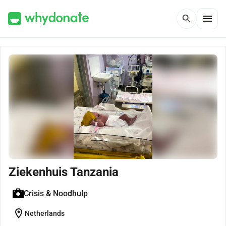
menu
search
Ziekenhuis Tanzania
Crisis & Noodhulp
location_on
Netherlands