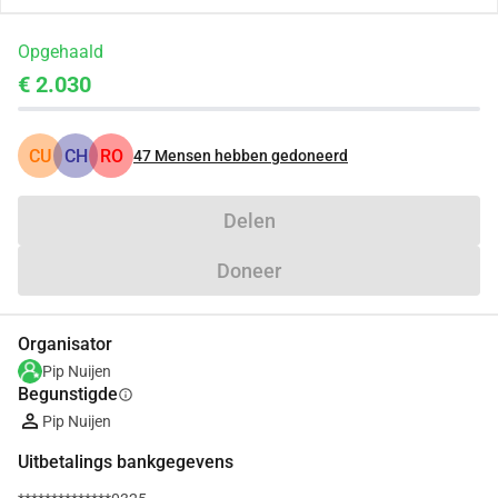
Opgehaald
€ 2.030
CU
CH
RO
47
Mensen hebben gedoneerd
Delen
Doneer
Organisator
Pip Nuijen
Begunstigde
info
Pip Nuijen
Uitbetalings bankgegevens