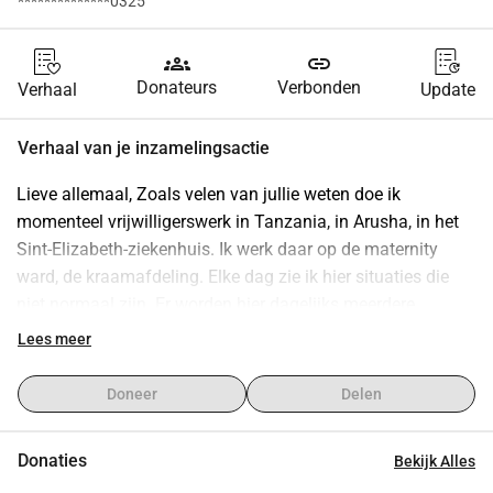
**************0325
groups
link
Donateurs
Verbonden
Verhaal
Update
Verhaal van je inzamelingsactie
Lieve allemaal, Zoals velen van jullie weten doe ik 
momenteel vrijwilligerswerk in Tanzania, in Arusha, in het 
Sint-Elizabeth-ziekenhuis. Ik werk daar op de maternity 
ward, de kraamafdeling. Elke dag zie ik hier situaties die 
niet normaal zijn. Er worden hier dagelijks meerdere 
keizersnedes uitgevoerd. Veel moeders en baby’s krijgen 
Lees meer
niet de zorg en hulpmiddelen die eigenlijk noodzakelijk zijn. 
Niet omdat de zorgmedewerkers het niet willen of kunnen 
Doneer
Delen
verlenen maar simpelweg omdat er te weinig middelen zijn. 
Na een keizersnede leggen we de baby direct onder een 
Donaties
Bekijk Alles
warmtelamp, totdat de moeder terug is van de 