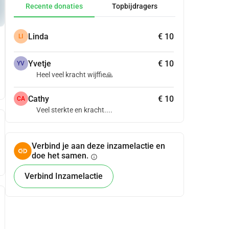
Recente donaties
Topbijdragers
Linda
€ 10
LI
Yvetje
€ 10
YV
Heel veel kracht wijffie🙏
Cathy
€ 10
CA
Veel sterkte en kracht....
Verbind je aan deze inzamelactie en
doe het samen.
info
Verbind Inzamelactie