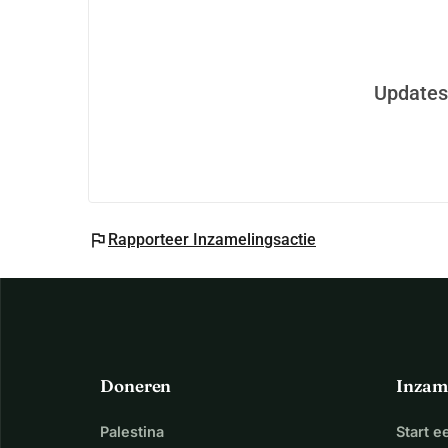
Updates
flag
Rapporteer Inzamelingsactie
Doneren
Inzam
Palestina
Start 