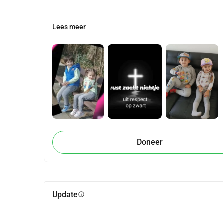
Lees meer
Doneer
Update
info