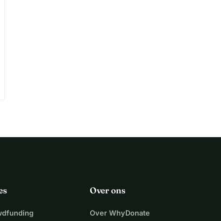
es
Over ons
wdfunding
Over WhyDonate