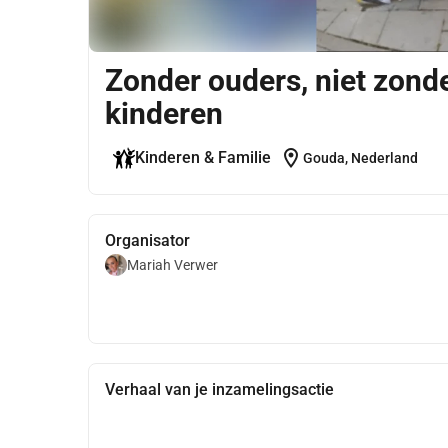
Zonder ouders, niet zond
kinderen
location_on
Kinderen & Familie
Gouda, Nederland
Organisator
Mariah Verwer
Verhaal van je inzamelingsactie