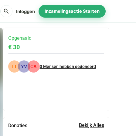
search
Inloggen
Inzamelingsactie Starten
Opgehaald
€ 30
LI
YV
CA
3
Mensen hebben gedoneerd
Delen
Doneer
Bekijk Alles
Donaties