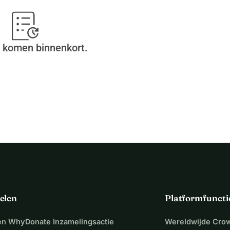
 komen binnenkort.
elen
Platformfuncti
een WhyDonate Inzamelingsactie
Wereldwijde Cro