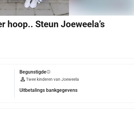
er hoop.. Steun Joeweela’s
Begunstigde
info
Twee kinderen van Joeweela
Uitbetalings bankgegevens