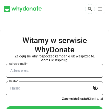
menu
search
Witamy w serwisie
WhyDonate
Zaloguj się, aby rozpocząć kampanię lub wesprzeć te,
które Cię inspirują.
Adres e-mail
*
Hasło
*
visibility_off
Zapomniałeś hasła?
Kliknij tutaj