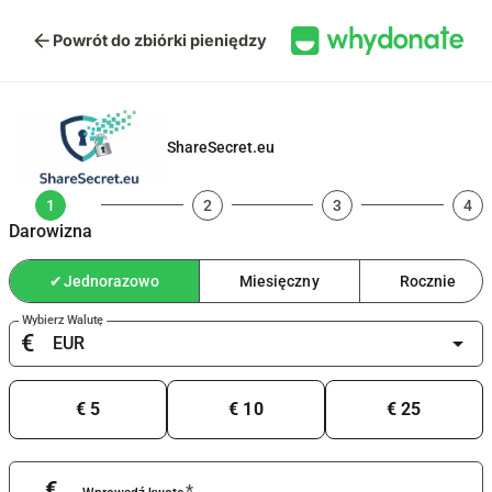
arrow_back
Powrót do zbiórki pieniędzy
ShareSecret.eu
1
2
3
4
Darowizna
✔
Jednorazowo
Miesięczny
Rocznie
Wybierz Walutę
€
arrow_drop_down
€ 5
€ 10
€ 25
€
*