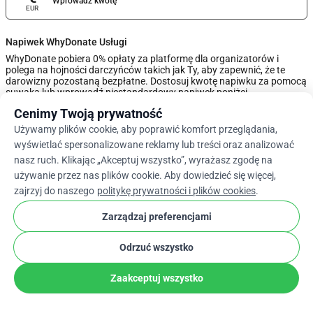
Wprowadź kwotę
EUR
Napiwek WhyDonate Usługi
WhyDonate pobiera 0% opłaty za platformę dla organizatorów i
polega na hojności darczyńców takich jak Ty, aby zapewnić, że te
darowizny pozostaną bezpłatne. Dostosuj kwotę napiwku za pomocą
suwaka lub wprowadź niestandardowy napiwek poniżej.
Cenimy Twoją prywatność
0%
Używamy plików cookie, aby poprawić komfort przeglądania,
wyświetlać spersonalizowane reklamy lub treści oraz analizować
nasz ruch. Klikając „Akceptuj wszystko”, wyrażasz zgodę na
Wprowadź Niestandardową Wskazówkę
używanie przez nas plików cookie. Aby dowiedzieć się więcej,
zajrzyj do naszego
politykę prywatności i plików cookies
.
Dalej
Zarządzaj preferencjami
Odrzuć wszystko
arrow_drop_down
Pl
cookie
Zaakceptuj wszystko