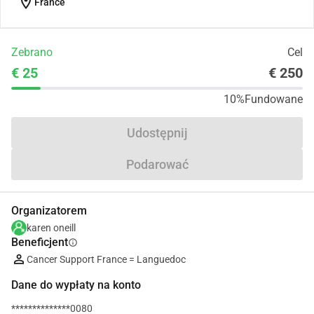
location_on
France
Zebrano
Cel
€ 25
€ 250
10%
Fundowane
Udostępnij
Podarować
Organizatorem
karen oneill
Beneficjent
info
Cancer Support France = Languedoc
Dane do wypłaty na konto
**************0080