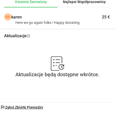
Ostatnie Darowizny
Najlepsi Współpracownicy
karen
25 €
KA
Here we go again folks ! Happy donating
Aktualizacje
info
Aktualizacje będą dostępne wkrótce.
flag
Zgłoś Zbiórki Pieniędzy