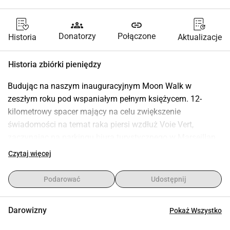
groups
link
Donatorzy
Połączone
Historia
Aktualizacje
Historia zbiórki pieniędzy
Budując na naszym inauguracyjnym Moon Walk w 
zeszłym roku pod wspaniałym pełnym księżycem. 12-
kilometrowy spacer mający na celu zwiększenie 
świadomości na temat raka piersi wzdłuż Voie Vert, 
zaczynając na parkingu biura turystycznego w Marseillan 
Plage i kierując się do Sete Lido. DATA PIĄTEK 3 
Czytaj więcej
października 2025 - 20:00 Start. Różowe biustonosze mile 
widziane - lub inne różowe elementy odzieży. Otwarte dla 
Podarować
Udostępnij
pań, panów i psów!!
Darowizny
Pokaż Wszystko