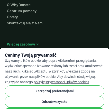
O WhyDonate
Centrum pomocy
Opłaty
Skontaktuj się z Nami
expand_more
Więcej zasobów
Cenimy Twoją prywatność
Używamy plików cookie, aby poprawić komfort przeglądania,
wyświetlać spersonalizowane reklamy lub treści oraz analizować
arrow_drop_down
Pl
nasz ruch. Klikając „Akceptuj wszystko”, wyrażasz zgodę na
używanie przez nas plików cookie. Aby dowiedzieć się więcej,
★★★★★
4,9 / 5 na podstawie ponad 500 opinii
zajrzyj do naszego
politykę prywatności i plików cookies
.
Zarządzaj preferencjami
© 2012–2026
WhyDonate
Prywatność i pliki cookie
Odrzuć wszystko
cookie
Regulamin
Ustawienia Plików Cookie