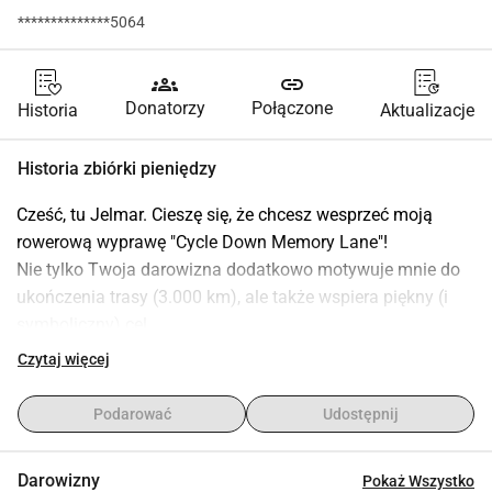
**************5064
groups
link
Donatorzy
Połączone
Historia
Aktualizacje
Historia zbiórki pieniędzy
Cześć, tu Jelmar. Cieszę się, że chcesz wesprzeć moją 
rowerową wyprawę "Cycle Down Memory Lane"!
Nie tylko Twoja darowizna dodatkowo motywuje mnie do 
ukończenia trasy (3.000 km), ale także wspiera piękny (i 
symboliczny) cel.
Darowizny będą podzielone pomiędzy fundację Alzheimer 
Czytaj więcej
oraz fundację Parkinsona na rzecz badań.
Podarować
Udostępnij
Więcej informacji znajdziesz na www.cdml.nl lub śledź 
moje postępy na 
Darowizny
Pokaż Wszystko
www.polarsteps.com/JelmarBlauw/9951012-cycle-down-