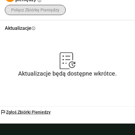
info
Połącz Zbiórkę Pieniędzy
Aktualizacje
info
Aktualizacje będą dostępne wkrótce.
flag
Zgłoś Zbiórki Pieniędzy