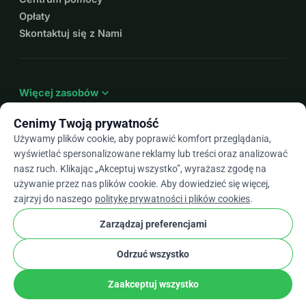
Opłaty
Skontaktuj się z Nami
expand_more
Więcej zasobów
Cenimy Twoją prywatność
Używamy plików cookie, aby poprawić komfort przeglądania,
wyświetlać spersonalizowane reklamy lub treści oraz analizować
arrow_drop_down
Pl
nasz ruch. Klikając „Akceptuj wszystko”, wyrażasz zgodę na
używanie przez nas plików cookie. Aby dowiedzieć się więcej,
★★★★★
4,9 / 5 na podstawie ponad 500 opinii
zajrzyj do naszego
politykę prywatności i plików cookies
.
Zarządzaj preferencjami
© 2012–2026
WhyDonate
Prywatność i pliki cookie
Odrzuć wszystko
cookie
Regulamin
Ustawienia Plików Cookie
stripe
Stworzone w Europie
★
Zweryfikowany Partner
check
Zaakceptuj wszystko