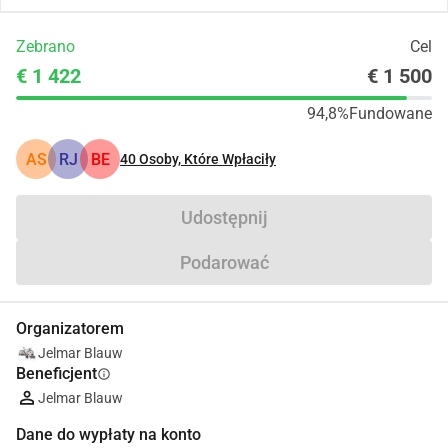
Zebrano
Cel
€ 1 422
€ 1 500
94,8%
Fundowane
AS
RJ
BE
40
Osoby, Które Wpłaciły
Udostępnij
Podarować
Organizatorem
Jelmar Blauw
Beneficjent
info
Jelmar Blauw
Dane do wypłaty na konto