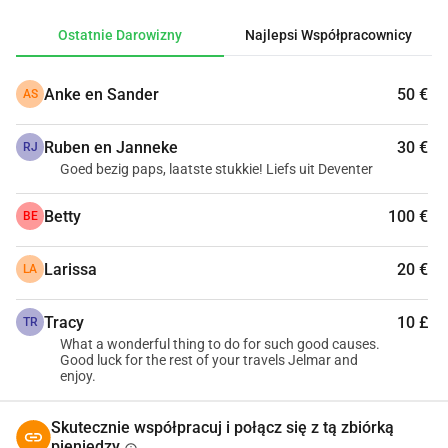
memory-lane.
Ostatnie Darowizny
Najlepsi Współpracownicy
Anke en Sander
50 €
AS
Ruben en Janneke
30 €
RJ
Goed bezig paps, laatste stukkie! Liefs uit Deventer
Betty
100 €
BE
Larissa
20 €
LA
Tracy
10 £
TR
What a wonderful thing to do for such good causes.
Good luck for the rest of your travels Jelmar and
enjoy.
Skutecznie współpracuj i połącz się z tą zbiórką
pieniędzy