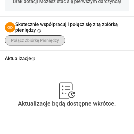
Brak dotacji Możesz stać się pierwszym darczyńcą!
Korzystaj z tej okazji, aby wyrazić swoją wdzięczność za 
wszystkie wspaniałe czasy, które mieliśmy i które z 
pewnością nadal nadejdą. Wszystko, co zebramy więcej, z 
Skutecznie współpracuj i połącz się z tą zbiórką
pewnością zostanie przeznaczone na przyszłe książki!
pieniędzy
info
Z serdecznymi pozdrowieniami,
Połącz Zbiórkę Pieniędzy
Anonimki
Aktualizacje
info
Aktualizacje będą dostępne wkrótce.