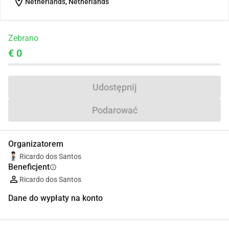
location_on
Netherlands, Netherlands
Zebrano
€ 0
Udostępnij
Podarować
Organizatorem
Ricardo dos Santos
Beneficjent
info
Ricardo dos Santos
Dane do wypłaty na konto