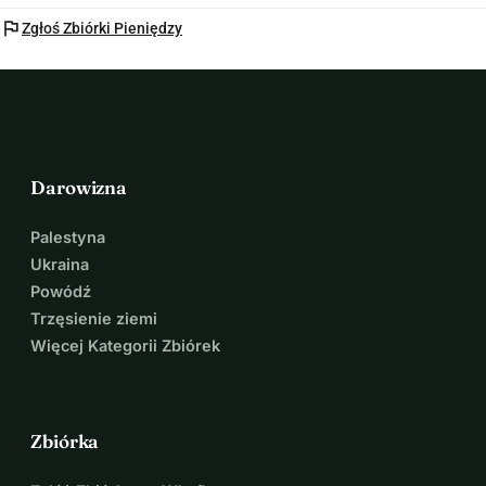
flag
Zgłoś Zbiórki Pieniędzy
Darowizna
Palestyna
Ukraina
Powódź
Trzęsienie ziemi
Więcej Kategorii Zbiórek
Zbiórka