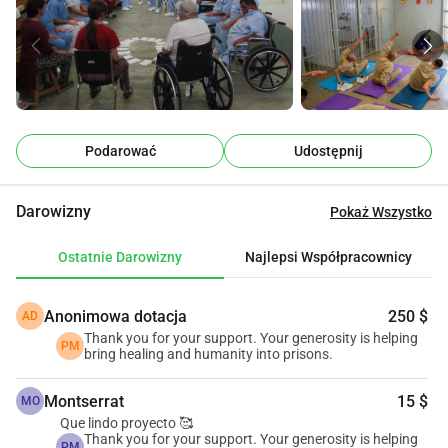
Większość osób w więzieniu 
doświadczyła przemocy przed 
piętnastym rokiem życia, a bez 
pomocy ten ból zamienia się w kolejną 
Podarować
Udostępnij
przemoc.
Darowizny
Pokaż Wszystko
Ale jest nadzieja. Od 2017 roku Projekt 
Joga w Więzieniach Meksyk 
Ostatnie Darowizny
Najlepsi Współpracownicy
udowodnił, że zmiana jest możliwa. 
Anonimowa dotacja
250 $
AD
Pracowaliśmy z ponad 1,550 osobami 
Thank you for your support. Your generosity is helping
PM
bring healing and humanity into prisons.
w więzieniu, w tym w federalnych 
Montserrat
15 $
MO
ośrodkach o maksymalnym poziomie 
Que lindo proyecto 🥰
Thank you for your support. Your generosity is helping
PM