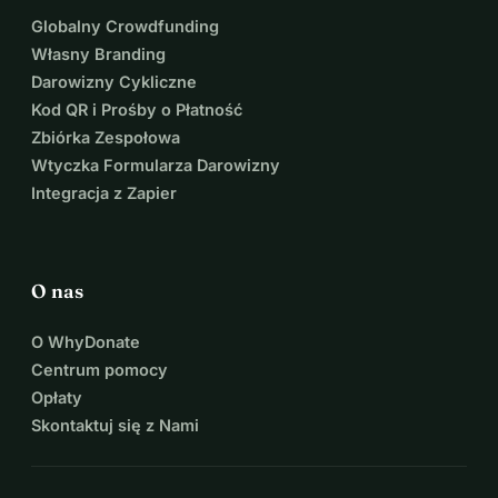
55 USD = miesiąc cotygodniowych 
Globalny Crowdfunding
Własny Branding
zajęć online 
Darowizny Cykliczne
500 USD = przeszkolenie 1 nowego 
Kod QR i Prośby o Płatność
Zbiórka Zespołowa
instruktora jogi w więzieniu
Wtyczka Formularza Darowizny
Integracja z Zapier
Daj darowiznę teraz i stań się częścią 
transformacji. Ponieważ pokój buduje 
O nas
się nie tylko poza więzieniami, ale 
O WhyDonate
także w ich wnętrzu.
Centrum pomocy
Nie możesz darować? 
Opłaty
Skontaktuj się z Nami
Oto inne sposoby, aby nam pomóc:
Podziel się
 tą kampanią ze swoją 