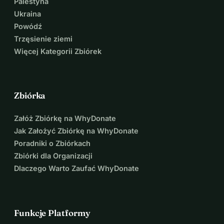
Palestyna
Twoja darowizna umożliwia osobie w 
Ukraina
więzieniu:
Powódź
Trzęsienie ziemi
Nauczenie się zarządzać stresem i 
Więcej Kategorii Zbiórek
lękiem
Rozwój narzędzi do samoregulacji 
Zbiórka
emocjonalnej i kontroli impulsów
Załóż Zbiórkę na WhyDonate
Podejmowanie lepszych decyzji 
Jak Założyć Zbiórkę na WhyDonate
osobistych i przyczynianie się do 
Poradniki o Zbiórkach
Zbiórki dla Organizacji
pokoju społecznego. 
Dlaczego Warto Zaufać WhyDonate
20 USD = 1 mata do jogi dla 1 
Funkcje Platformy
uczestnika 