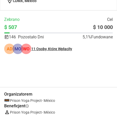
location_on
CDMX, México
Zebrano
Cel
$ 507
$ 10 000
146
Pozostało Dni
5,1%
Fundowane
AD
MO
WO
11
Osoby, Które Wpłaciły
Udostępnij
Podarować
Organizatorem
Prison Yoga Project- México
Beneficjent
info
Prison Yoga Project- México