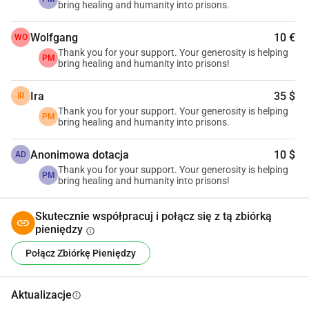
bezpieczeństwa, wykorzystując jogę 
bring healing and humanity into prisons.
opartą na traumie, aby zmieniać życie.
Wolfgang
10 €
WO
Wyniki są przekonujące: mniej 
Thank you for your support. Your generosity is helping
PM
bring healing and humanity into prisons!
przemocy w więzieniach, lepsze 
Ira
35 $
IR
zarządzanie emocjami i osoby, które 
Thank you for your support. Your generosity is helping
PM
bring healing and humanity into prisons.
po raz pierwszy znajdują wewnętrzny 
spokój. To były niektóre z głównych 
Anonimowa dotacja
10 $
AD
Thank you for your support. Your generosity is helping
PM
wyników ocenianych przez Yoga 
bring healing and humanity into prisons!
Alliance w naszych programach.
Skutecznie współpracuj i połącz się z tą zbiórką
pieniędzy
Teraz mamy ambitny cel: wprowadzić 
info
Połącz Zbiórkę Pieniędzy
nasz program do 6 więzień 
federalnych, aby skorzystało z niego 
Aktualizacje
info