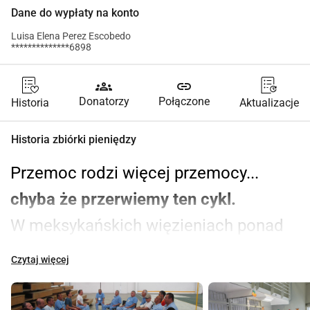
Dane do wypłaty na konto
Luisa Elena Perez Escobedo
**************6898
groups
link
Donatorzy
Połączone
Historia
Aktualizacje
Historia zbiórki pieniędzy
Przemoc rodzi więcej przemocy... 
chyba że przerwiemy ten cykl.
W meksykańskich więzieniach ponad 
200,000 osób żyje uwięzionych nie 
Czytaj więcej
tylko między murami, ale także w 
swoich nierozwiązanych traumach. 