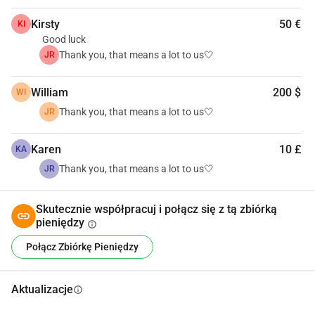
Kirsty
50 €
KI
Good luck
Thank you, that means a lot to us🤍
JR
William
200 $
WI
Thank you, that means a lot to us🤍
JR
Karen
10 £
KA
Thank you, that means a lot to us🤍
JR
Skutecznie współpracuj i połącz się z tą zbiórką
pieniędzy
info
Połącz Zbiórkę Pieniędzy
Aktualizacje
info