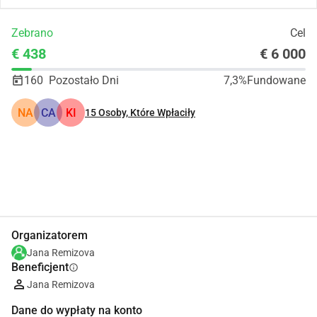
Zebrano
Cel
€ 438
€ 6 000
160
Pozostało Dni
7,3%
Fundowane
NA
CA
KI
15
Osoby, Które Wpłaciły
Udostępnij
Podarować
Organizatorem
Jana Remizova
Beneficjent
info
Jana Remizova
Dane do wypłaty na konto