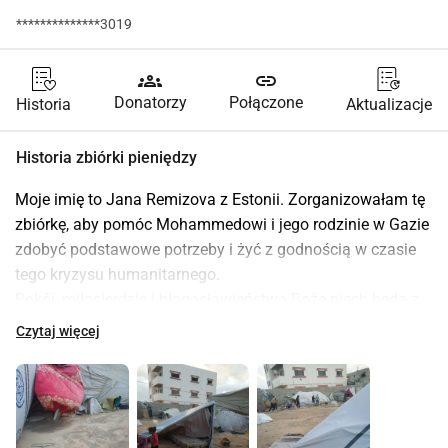
**************3019
groups
link
Donatorzy
Połączone
Historia
Aktualizacje
Historia zbiórki pieniędzy
Moje imię to Jana Remizova z Estonii. Zorganizowałam tę 
zbiórkę, aby pomóc Mohammedowi i jego rodzinie w Gazie 
zdobyć podstawowe potrzeby i żyć z godnością w czasie 
tego kryzysu humanitarnego.
Pokój, miłosierdzie i błogosławieństwo Boże niech będą z 
wami.
Czytaj więcej
Moje imię to Mohammed. Mam 20 lat i pochodzę z Gazy, a 
konkretnie z Shuja iyya na wschodzie. Moja rodzina składa 
się z 11 osób, w tym mojej matki i ojca.
Straciliśmy wszystko, co mieliśmy nasze domy, środki do 