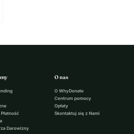
rmy
O nas
unding
O WhyDonate
Centrum pomocy
zne
Opłaty
 Płatność
Skontaktuj się z Nami
a
rza Darowizny