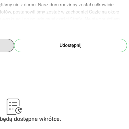
ęliśmy nic z domu. Nasz dom rodzinny został całkowicie 
otów, postanowiliśmy zostać w zachodniej Gazie na około 
ewakuacji do południowej części Strefy. Ale nie opuściłem 
głym bombardowaniem, zniszczeniem i przesiedleniem. 
ego rodzaju i okrucieństwa wojny. W trakcie tej wojny 
iłem moją ukochaną siostrę z jej trójką dzieci, moich kuzynów - 
Udostępnij
nasz dom, nasze wspomnienia, i nie mamy już nic... Mam 
undraisingową, pomoże mi, stanie przy mnie i będzie mnie 
brania, leki dla mojej ciężko chorej matki. Proszę, podziel się 
! Wsparcie nawet jednego dolara wiele dla mnie znaczy, 
 będą dostępne wkrótce.