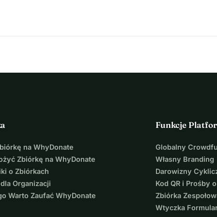
ka
Funkcje Platfo
Zbiórkę na WhyDonate
Globalny Crowdf
łożyć Zbiórkę na WhyDonate
Własny Branding
ki o Zbiórkach
Darowizny Cyklic
 dla Organizacji
Kod QR i Prośby o
go Warto Zaufać WhyDonate
Zbiórka Zespołow
Wtyczka Formula