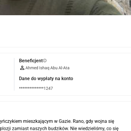
Beneficjent
info
Ahmed Ishaq Abu Al-Ata
Dane do wypłaty na konto
**************1247
yńczykiem mieszkającym w Gazie. Rano, gdy wojna się 
plozji zamiast naszych budzików. Nie wiedzieliśmy, co się 