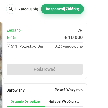
search
Zaloguj Się
Rozpocznij Zbiórkę
Zebrano
Cel
€ 15
€ 10 000
511
Pozostało Dni
0,2%
Fundowane
Udostępnij
Podarować
Pokaż Wszystko
Darowizny
Ostatnie Darowizny
Najlepsi Współpracownicy