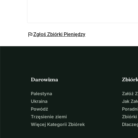
flag
Zgłoś Zbiórki Pieniędzy
Darowizna
Zbiór
Palestyna
Załóż 
Ukraina
Jak Za
Powódź
Poradni
Trzęsienie ziemi
Zbiórki
Więcej Kategorii Zbiórek
Dlacze