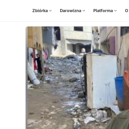
Zbiórka
expand_more
Darowizna
expand_more
Platforma
expand_more
O