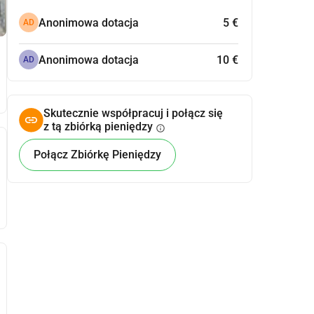
Anonimowa dotacja
5 €
AD
Anonimowa dotacja
10 €
AD
Skutecznie współpracuj i połącz się
z tą zbiórką pieniędzy
info
Połącz Zbiórkę Pieniędzy