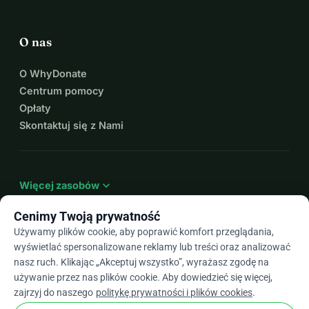
O nas
O WhyDonate
Centrum pomocy
Opłaty
Skontaktuj się z Nami
expand_more
Więcej zasobów
Cenimy Twoją prywatność
Używamy plików cookie, aby poprawić komfort przeglądania,
wyświetlać spersonalizowane reklamy lub treści oraz analizować
arrow_drop_down
Pl
nasz ruch. Klikając „Akceptuj wszystko”, wyrażasz zgodę na
używanie przez nas plików cookie. Aby dowiedzieć się więcej,
★★★★★
4,9 / 5 na podstawie ponad 500 opinii
zajrzyj do naszego
politykę prywatności i plików cookies
.