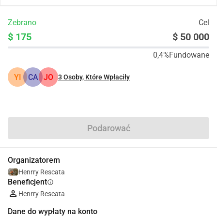
Zebrano
Cel
$ 175
$ 50 000
0,4%
Fundowane
YI
CA
JO
3
Osoby, Które Wpłaciły
Udostępnij
Podarować
Organizatorem
Henrry Rescata
Beneficjent
info
Henrry Rescata
Dane do wypłaty na konto