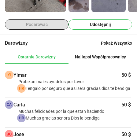
Podarować
Udostępnij
Darowizny
Pokaż Wszystko
Ostatnie Darowizny
Najlepsi Współpracownicy
Yimar
50 $
YI
Probe animales ayudelos por favor
Tengalo por seguro que asi sera gracias dios te bendiga
HR
Carla
50 $
CA
Muchas felicidades por la que estan haciendo
Muchas gracias senora Dios la bendiga
HR
Jose
50 $
JO