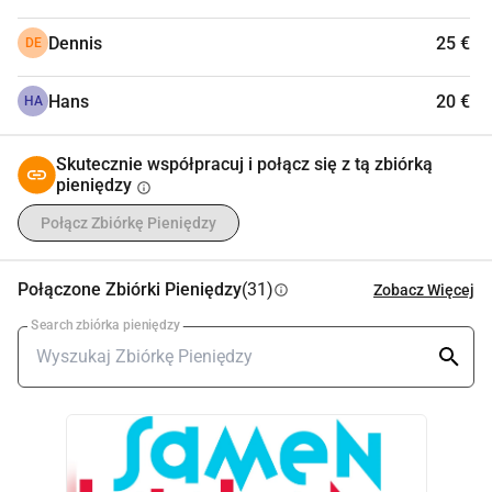
Dennis
25 €
DE
Hans
20 €
HA
Skutecznie współpracuj i połącz się z tą zbiórką
pieniędzy
info
Połącz Zbiórkę Pieniędzy
Połączone Zbiórki Pieniędzy
(31)
Zobacz Więcej
info
Search zbiórka pieniędzy