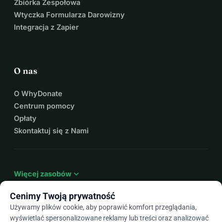
Zbiórka Zespołowa
Wtyczka Formularza Darowizny
Integracja z Zapier
O nas
O WhyDonate
Centrum pomocy
Opłaty
Skontaktuj się z Nami
expand_more
Więcej zasobów
Cenimy Twoją prywatność
Używamy plików cookie, aby poprawić komfort przeglądania,
wyświetlać spersonalizowane reklamy lub treści oraz analizować