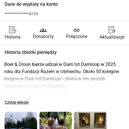
Dane do wypłaty na konto
**************4739
groups
link
Donatorzy
Połączone
Historia
Aktualizacje
Historia zbiórki pieniędzy
Boer & Croon bierze udział w Dam tot Damloop w 2025 
roku dla Fundacji Razem w Uśmiechu. Około 50 kolegów 
biegnie w Dam tot Damloop i zbiera w ten sposób 
fundusze na rzecz tej fundacji.
O Fundacji Razem w Uśmiechu
Wiele dzieci z powodu swojej sytuacji domowej nigdy nie 
Czytaj więcej
ma możliwości wyjścia na wycieczkę. Ponieważ nie ma na 
to pieniędzy. Lub ponieważ w domu są inne problemy. Te 
dzieci również mają prawo do radości. Fundacja Razem w 