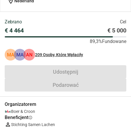
location_on
Nederland
Zebrano
Cel
€ 4 464
€ 5 000
89,3%
Fundowane
MA
MA
AN
209
Osoby, Które Wpłaciły
Udostępnij
Podarować
Organizatorem
Boer & Croon
Beneficjent
info
Stichting Samen Lachen