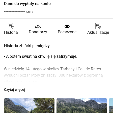
Dane do wypłaty na konto
**************7407
groups
link
Donatorzy
Połączone
Historia
Aktualizacje
Historia zbiórki pieniędzy
• A potem świat na chwilę się zatrzymuje.
W niedzielę 14 lutego w okolicy Tarbeny i Coll de Rates 
wybuchł pożar, który zniszczył 800 hektarów z ogromną 
siłą niszczycielską.
 W tym obszarze nasz przyjaciel Cesar od lat ma swoje 
Czytaj więcej
Campo, gdzie uprawia między innymi pyszne pomidory. 
Oprócz warzyw od lat dostarcza również piękny extra virgin 
oliwę z oliwek ze swojego gaju oliwnego. Wielu członków 