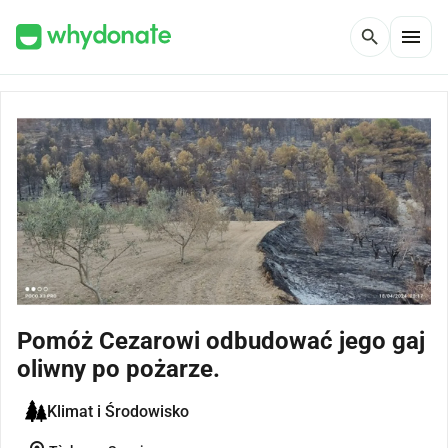
menu
search
Pomóż Cezarowi odbudować jego gaj
oliwny po pożarze.
Klimat i Środowisko