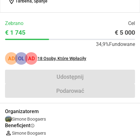
location_on
Tàrbena, Spanje
Zebrano
Cel
€ 1 745
€ 5 000
34,9%
Fundowane
AD
OL
AD
18
Osoby, Które Wpłaciły
Udostępnij
Podarować
Organizatorem
Simone Boogaers
Beneficjent
info
Simone Boogaers