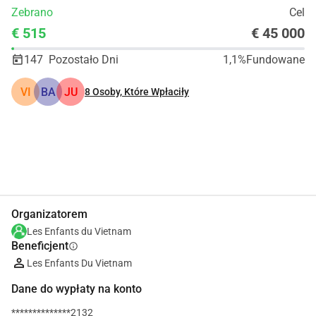
Zebrano
Cel
€ 515
€ 45 000
147
Pozostało Dni
1,1%
Fundowane
VI
BA
JU
8
Osoby, Które Wpłaciły
Udostępnij
Podarować
Organizatorem
Les Enfants du Vietnam
Beneficjent
info
Les Enfants Du Vietnam
Dane do wypłaty na konto
**************2132