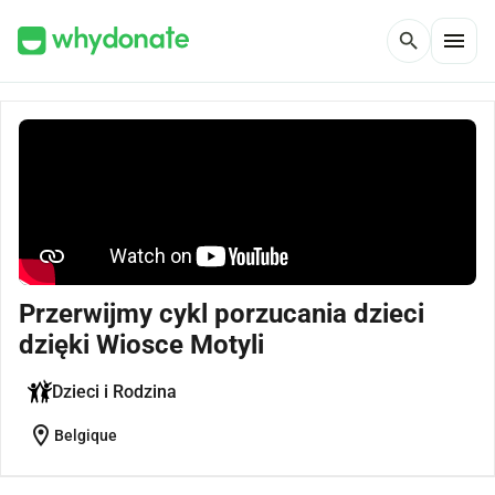
menu
search
Przerwijmy cykl porzucania dzieci
dzięki Wiosce Motyli
Dzieci i Rodzina
location_on
Belgique