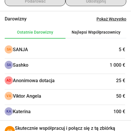
Podarować
Udostępnij
Darowizny
Pokaż Wszystko
Ostatnie Darowizny
Najlepsi Współpracownicy
SANJA
5 €
SA
Sashko
1 000 €
SA
Anonimowa dotacja
25 €
AD
Viktor Angela
50 €
VA
Katerina
100 €
KA
Skutecznie współpracuj i połącz się z tą zbiórką