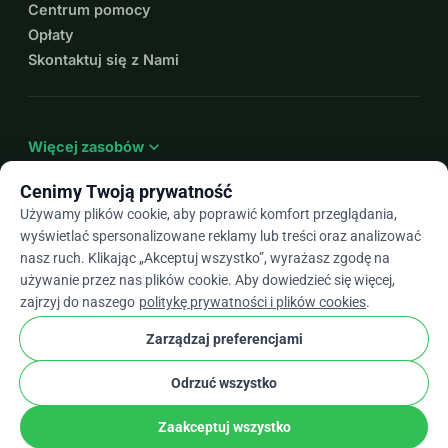
Centrum pomocy
Opłaty
Skontaktuj się z Nami
expand_more
Więcej zasobów
Cenimy Twoją prywatność
Używamy plików cookie, aby poprawić komfort przeglądania,
wyświetlać spersonalizowane reklamy lub treści oraz analizować
arrow_drop_down
Pl
nasz ruch. Klikając „Akceptuj wszystko”, wyrażasz zgodę na
używanie przez nas plików cookie. Aby dowiedzieć się więcej,
★★★★★
4,9 / 5 na podstawie ponad 500 opinii
zajrzyj do naszego
politykę prywatności i plików cookies
.
Zarządzaj preferencjami
© 2012–2026
WhyDonate
Prywatność i pliki cookie
Odrzuć wszystko
cookie
Regulamin
Ustawienia Plików Cookie
stripe
Stworzone w Europie
★
Zweryfikowany Partner
check
Zaakceptuj wszystko