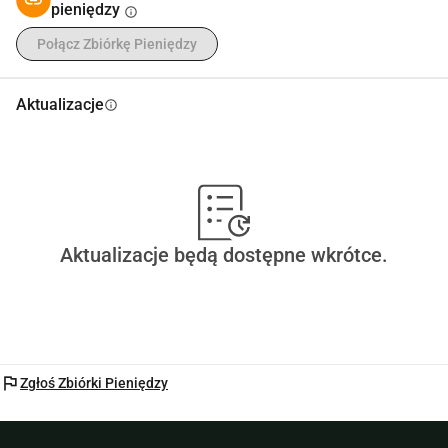
pieniędzy
info
Połącz Zbiórkę Pieniędzy
Aktualizacje
info
Aktualizacje będą dostępne wkrótce.
flag
Zgłoś Zbiórki Pieniędzy