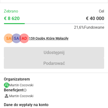
Zebrano
Cel
€ 8 620
€ 40 000
21,6%
Fundowane
SA
SA
AD
159
Osoby, Które Wpłaciły
Udostępnij
Podarować
Organizatorem
Martin Cocovski
Beneficjent
info
Martin Cocovski
Dane do wypłaty na konto