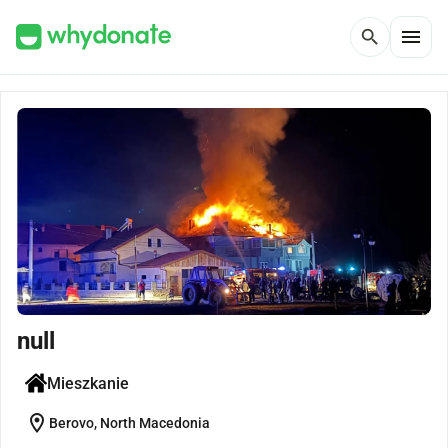
menu
search
null
Mieszkanie
location_on
Berovo, North Macedonia