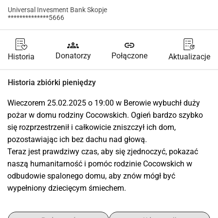
Universal Invesment Bank Skopje
**************5666
groups
link
Donatorzy
Połączone
Historia
Aktualizacje
Historia zbiórki pieniędzy
Wieczorem 25.02.2025 o 19:00 w Berowie wybuchł duży 
pożar w domu rodziny Cocowskich. Ogień bardzo szybko 
się rozprzestrzenił i całkowicie zniszczył ich dom, 
pozostawiając ich bez dachu nad głową.
Teraz jest prawdziwy czas, aby się zjednoczyć, pokazać 
naszą humanitarność i pomóc rodzinie Cocowskich w 
odbudowie spalonego domu, aby znów mógł być 
wypełniony dziecięcym śmiechem.