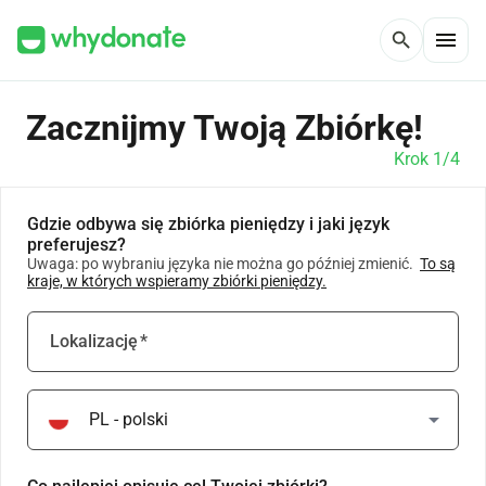
menu
search
Zacznijmy Twoją Zbiórkę!
Krok 1/4
Gdzie odbywa się zbiórka pieniędzy i jaki język
preferujesz?
Uwaga: po wybraniu języka nie można go później zmienić.
To są
kraje, w których wspieramy zbiórki pieniędzy.
Lokalizację
*
arrow_drop_down