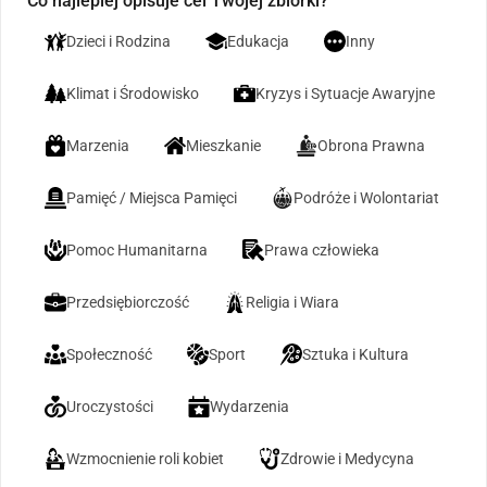
Co najlepiej opisuje cel Twojej zbiórki?
Dzieci i Rodzina
Edukacja
Inny
Klimat i Środowisko
Kryzys i Sytuacje Awaryjne
Marzenia
Mieszkanie
Obrona Prawna
Pamięć / Miejsca Pamięci
Podróże i Wolontariat
Pomoc Humanitarna
Prawa człowieka
Przedsiębiorczość
Religia i Wiara
Społeczność
Sport
Sztuka i Kultura
Uroczystości
Wydarzenia
Wzmocnienie roli kobiet
Zdrowie i Medycyna