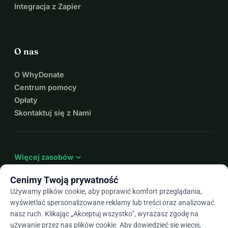
Integracja z Zapier
O nas
O WhyDonate
Centrum pomocy
Opłaty
Skontaktuj się z Nami
expand_more
Więcej zasobów
Cenimy Twoją prywatność
Używamy plików cookie, aby poprawić komfort przeglądania,
wyświetlać spersonalizowane reklamy lub treści oraz analizować
arrow_drop_down
Pl
nasz ruch. Klikając „Akceptuj wszystko”, wyrażasz zgodę na
używanie przez nas plików cookie. Aby dowiedzieć się więcej,