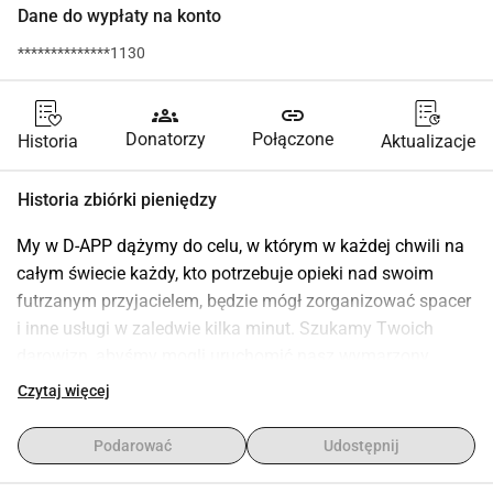
Dane do wypłaty na konto
**************1130
groups
link
Donatorzy
Połączone
Historia
Aktualizacje
Historia zbiórki pieniędzy
My w D-APP dążymy do celu, w którym w każdej chwili na 
całym świecie każdy, kto potrzebuje opieki nad swoim 
futrzanym przyjacielem, będzie mógł zorganizować spacer 
i inne usługi w zaledwie kilka minut. Szukamy Twoich 
darowizn, abyśmy mogli uruchomić nasz wymarzony 
projekt, stworzyć tę aplikację i stać się pierwszym w 
Czytaj więcej
świecie, który zadba o Twoje ukochane zwierzęta. 
Dziękujemy za zaufanie i zrozumienie, zespół D-APP
Podarować
Udostępnij