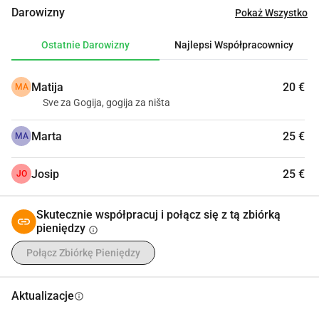
Darowizny
Pokaż Wszystko
Ostatnie Darowizny
Najlepsi Współpracownicy
Matija
20 €
MA
Sve za Gogija, gogija za ništa
Marta
25 €
MA
Josip
25 €
JO
Skutecznie współpracuj i połącz się z tą zbiórką
pieniędzy
info
Połącz Zbiórkę Pieniędzy
Aktualizacje
info