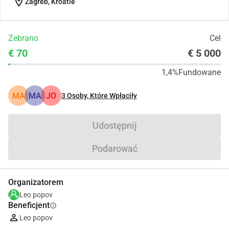
location_on
Zagreb, Kroatië
Zebrano
Cel
€ 70
€ 5 000
1,4%
Fundowane
MA
MA
JO
3
Osoby, Które Wpłaciły
Udostępnij
Podarować
Organizatorem
Leo popov
Beneficjent
info
Leo popov