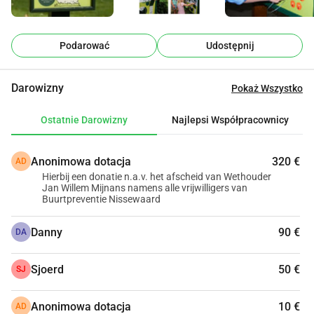
Panel informacyjny Varkentje Knor 
Interaktywnie, ucząc się przez zabawę: odpowiednia 
Podarować
Udostępnij
kombinacja daje zieloną lampkę i przyjemny dźwięk. To 
naturalnie motywuje do znalezienia większej liczby 
Darowizny
Pokaż Wszystko
dobrych kombinacji. (Buro Kloeg)
Stoły piknikowe 
zestawy piknikowe z 
Ostatnie Darowizny
Najlepsi Współpracownicy
recyklingowanego plastiku od firmy Boerplay.com
Panel informacyjny Geitje 
Anonimowa dotacja
320 €
AD
Hierbij een donatie n.a.v. het afscheid van Wethouder
Bokkensprong 
Jan Willem Mijnans namens alle vrijwilligers van
(Buro Kloeg)
Buurtpreventie Nissewaard
Nowa wieża gołębia
Danny
90 €
DA
Zrealizowane do tej 
Sjoerd
50 €
SJ
pory:
Anonimowa dotacja
10 €
AD