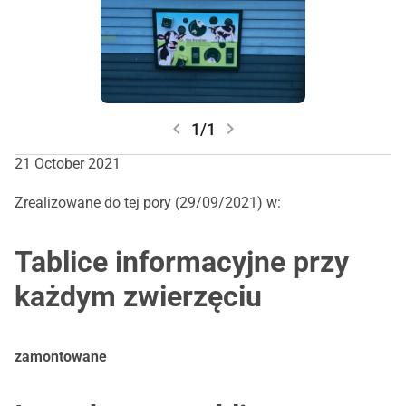
6 klatek dla królików
Wskaźnik (przez doorgaanz)
chevron_left
chevron_right
1/1
21 October 2021
Zrealizowane do tej pory (29/09/2021) w:
Tablice informacyjne przy
każdym zwierzęciu
zamontowane