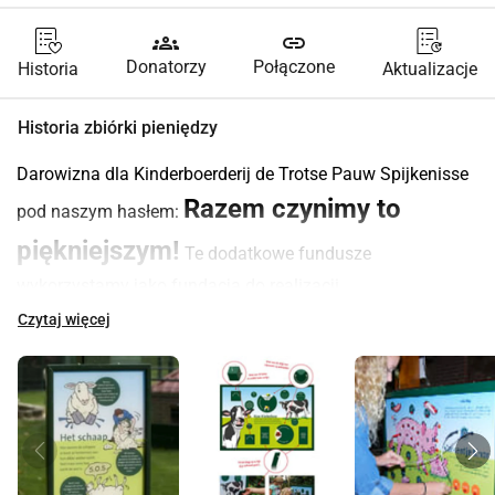
groups
link
Donatorzy
Połączone
Historia
Aktualizacje
Historia zbiórki pieniędzy
Darowizna dla Kinderboerderij de Trotse Pauw Spijkenisse 
Razem czynimy to 
pod naszym hasłem: 
piękniejszym!
 Te dodatkowe fundusze 
wykorzystamy jako fundacja do realizacji 
rozszerzenia działalności na farmie 
Czytaj więcej
dziecięcej oraz wsparcia farmy 
dziecięcej.
Chcielibyśmy spełnić następujące życzenia: