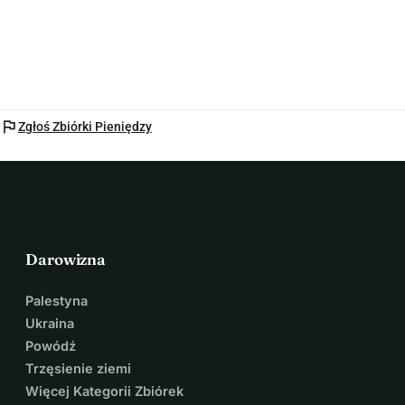
flag
Zgłoś Zbiórki Pieniędzy
Darowizna
Palestyna
Ukraina
Powódź
Trzęsienie ziemi
Więcej Kategorii Zbiórek