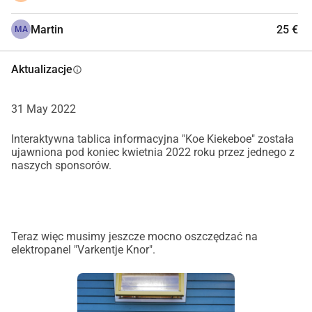
Martin
25 €
MA
Schronienie dla koni; 3x6mtr
Ławki parkowe Lotus
(2 metry długości) - 2 
Aktualizacje
info
sztuki, jeśli to możliwe
Duży parasol z podstawą
Parasol Shadowline 
31 May 2022
Bonaire ø 350cm z podstawą 60 kg na kółkach
Interaktywna tablica informacyjna "Koe Kiekeboe" została
Dla każdego zwierzęcia własna tablica 
ujawniona pod koniec kwietnia 2022 roku przez jednego z
naszych sponsorów.
informacyjna 
Świnia, 
Kura, 
Krowa
, Koza, 
Owca
, 
Kaczka, 
Osioł/koń
, Osioł, 
Koń
, Królik
Interaktywny panel informacyjny 
Teraz więc musimy jeszcze mocno oszczędzać na
Krowa Kiekeboe 
Za pomocą obrotowych kostek i 
elektropanel "Varkentje Knor".
obrotowych tarcz można wyjaśnić różne procesy. Gry 
pytania i odpowiedzi mogą być dobrze prezentowane na 
panelach.