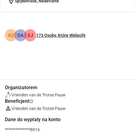
location_on
Spijkenisse, Nederland
AD
DA
SJ
173
Osoby, Które Wpłaciły
Udostępnij
Podarować
Organizatorem
Vrienden van de Trotse Pauw
Beneficjent
info
Vrienden van de Trotse Pauw
Dane do wypłaty na konto
**************8016