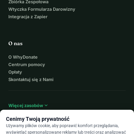
Zbiórka Zespołowa
Wtyczka Formularza Darowizny
Integracja z Zapier
O nas
O WhyDonate
Centrum pomocy
Opłaty
Skontaktuj się z Nami
expand_more
Więcej zasobów
Cenimy Twoją prywatność
Używamy plików cookie, aby poprawić komfort przeglądania,
wyświetlać spersonalizowane reklamy lub treści oraz analizować