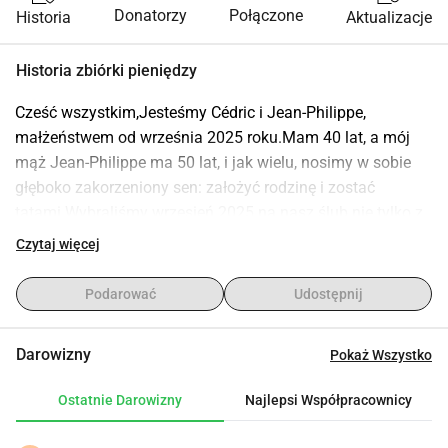
Donatorzy
Połączone
Historia
Aktualizacje
Historia zbiórki pieniędzy
Cześć wszystkim,Jesteśmy Cédric i Jean-Philippe, 
małżeństwem od września 2025 roku.Mam 40 lat, a mój 
mąż Jean-Philippe ma 50 lat, i jak wielu, nosimy w sobie 
głęboko zakorzeniony sen: założyć rodzinę i zostać 
tatami.Wybraliśmy wrzesień 2025 na nasz ślub nie tylko z 
miłości, ale także z powodów administracyjnych 
Czytaj więcej
związanych z naszym projektem rodzicielskim, z 
pragnieniem, które szczególnie nam leży na sercu: abyśmy 
Podarować
Udostępnij
wszyscy troje, w tym nasze przyszłe dziecko, nosili to samo 
nazwisko i stanowili jedną, pełną rodzinę.Od kilku lat 
Darowizny
Pokaż Wszystko
myślimy, zbieramy informacje, krok po kroku dążymy do 
zrealizowania tego projektu życia, który jest nam tak 
Ostatnie Darowizny
Najlepsi Współpracownicy
drogi.Nasz projekt rodzicielski oficjalnie rozpoczął się w 
październiku 2024 roku i realizuje się w Meksyku, kraju, w 