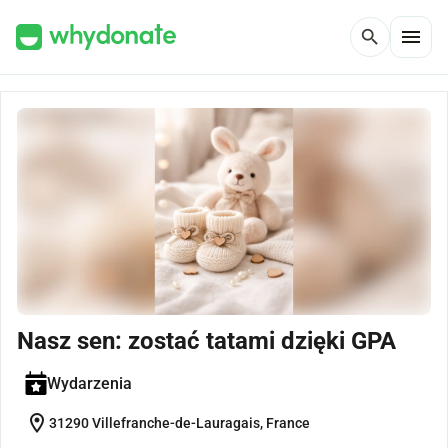
menu
search
Nasz sen: zostać tatami dzięki GPA
Wydarzenia
location_on
31290 Villefranche-de-Lauragais, France