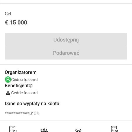
Cel
€ 15 000
Udostępnij
Podarować
Organizatorem
Cedric fossard
Beneficjent
info
Cedric fossard
Dane do wypłaty na konto
**************0154
groups
link