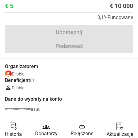
€ 5
€ 10 000
0,1%
Fundowane
Udostępnij
Podarować
Organizatorem
Djibble
Beneficjent
info
Djibble
Dane do wypłaty na konto
**************8138
groups
link
Donatorzy
Połączone
Historia
Aktualizacje