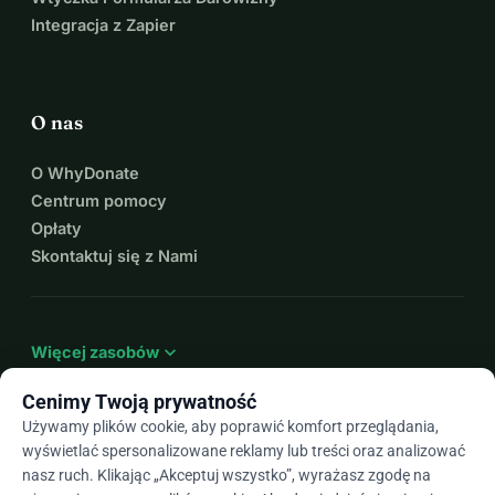
Integracja z Zapier
O nas
O WhyDonate
Centrum pomocy
Opłaty
Skontaktuj się z Nami
expand_more
Więcej zasobów
Cenimy Twoją prywatność
Używamy plików cookie, aby poprawić komfort przeglądania,
wyświetlać spersonalizowane reklamy lub treści oraz analizować
arrow_drop_down
Pl
nasz ruch. Klikając „Akceptuj wszystko”, wyrażasz zgodę na