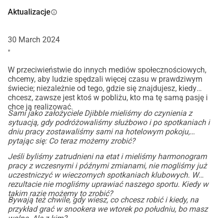
Aktualizacje
info
30 March 2024
"
W przeciwieństwie do innych mediów społecznościowych,
chcemy, aby ludzie spędzali więcej czasu w prawdziwym
świecie; niezależnie od tego, gdzie się znajdujesz, kiedy
chcesz, zawsze jest ktoś w pobliżu, kto ma tę samą pasję i
chce ją realizować.
Sami jako założyciele Djibble mieliśmy do czynienia z
sytuacją, gdy podróżowaliśmy służbowo i po spotkaniach i
dniu pracy zostawaliśmy sami na hotelowym pokoju,
pytając się: Co teraz możemy zrobić?
Jeśli byliśmy zatrudnieni na etat i mieliśmy harmonogram
pracy z wczesnymi i późnymi zmianami, nie mogliśmy już
uczestniczyć w wieczornych spotkaniach klubowych. W
rezultacie nie mogliśmy uprawiać naszego sportu. Kiedy w
takim razie możemy to zrobić?
Bywają też chwile, gdy wiesz, co chcesz robić i kiedy, na
przykład grać w snookera we wtorek po południu, bo masz