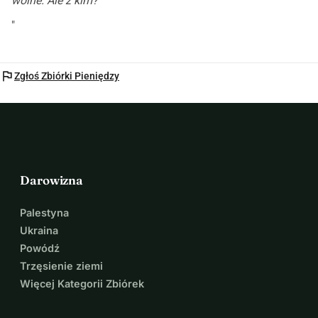
wolne. Ale z kim?
"
flag
Zgłoś Zbiórki Pieniędzy
Darowizna
Palestyna
Ukraina
Powódź
Trzęsienie ziemi
Więcej Kategorii Zbiórek