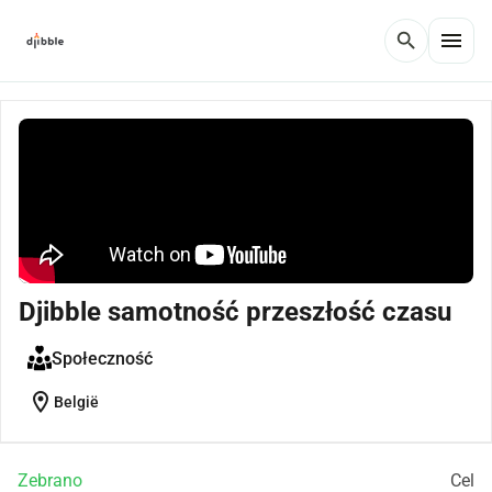
menu
search
Djibble samotność przeszłość czasu
Społeczność
location_on
België
Zebrano
Cel