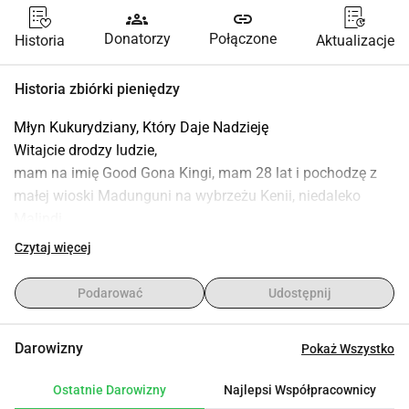
groups
link
Donatorzy
Połączone
Historia
Aktualizacje
Historia zbiórki pieniędzy
Młyn Kukurydziany, Który Daje Nadzieję
Witajcie drodzy ludzie,
mam na imię Good Gona Kingi, mam 28 lat i pochodzę z 
małej wioski Madunguni na wybrzeżu Kenii, niedaleko 
Malindi.
Przyjechałem do Europy dwa lata temu, aby uciec od biedy 
Czytaj więcej
i zbudować lepszą przyszłość. Dziś mieszkam w Lido di 
Camaiore i pracuję w domu opieki jako pielęgniarz z 
Podarować
Udostępnij
naciskiem na geriatrię.
Pragnę lepszej przyszłości nie tylko dla siebie, ale także dla 
Darowizny
Pokaż Wszystko
mojej rodzinnej wioski dla mojej rodziny, moich przyjaciół i 
szczególnie dla młodych ludzi tam. Chcę stworzyć 
Ostatnie Darowizny
Najlepsi Współpracownicy
nadzieję, perspektywy i zrównoważoną pracę.