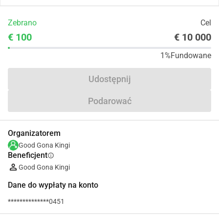
Zebrano
Cel
€ 100
€ 10 000
1%
Fundowane
Udostępnij
Podarować
Organizatorem
Good Gona Kingi
Beneficjent
info
Good Gona Kingi
Dane do wypłaty na konto
**************0451