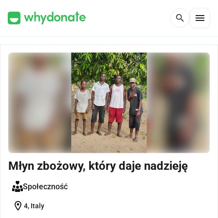
menu
search
Młyn zbożowy, który daje nadzieję
Społeczność
location_on
4, Italy