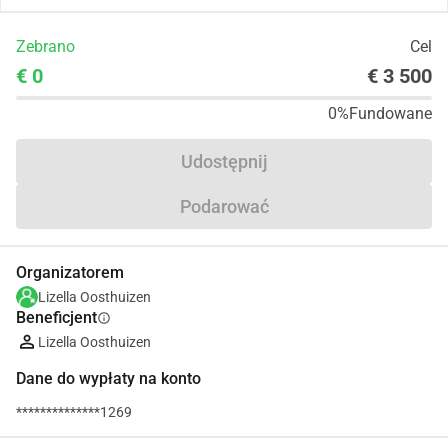
Zebrano
Cel
€ 0
€ 3 500
0%
Fundowane
Udostępnij
Podarować
Organizatorem
Lizella Oosthuizen
Beneficjent
info
Lizella Oosthuizen
Dane do wypłaty na konto
**************1269