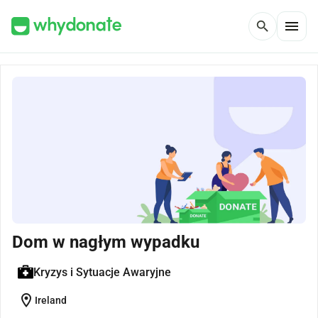
menu
search
Dom w nagłym wypadku
Kryzys i Sytuacje Awaryjne
location_on
Ireland