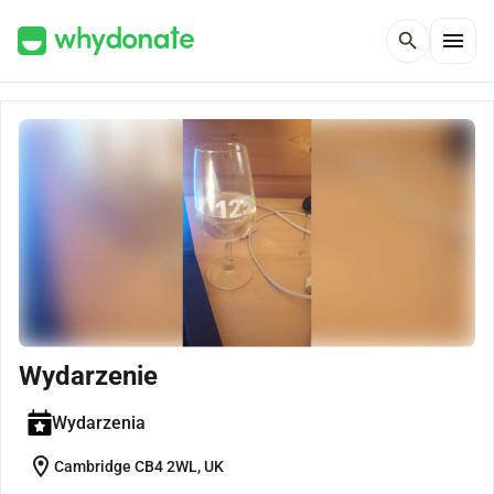
menu
search
Wydarzenie
Wydarzenia
location_on
Cambridge CB4 2WL, UK