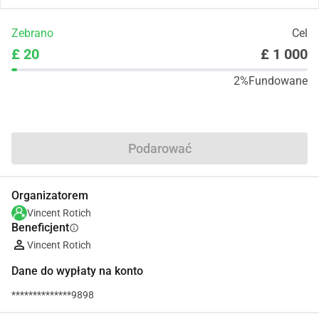
Zebrano
Cel
£ 20
£ 1 000
2%
Fundowane
Udostępnij
Podarować
Organizatorem
Vincent Rotich
Beneficjent
info
Vincent Rotich
Dane do wypłaty na konto
**************9898