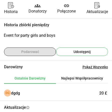
groups
link
Donatorzy
Połączone
Historia
Aktualizacje
Historia zbiórki pieniędzy
Event for party girls and boys
Podarować
Udostępnij
Darowizny
Pokaż Wszystko
Ostatnie Darowizny
Najlepsi Współpracownicy
dgdg
20 £
DG
Aktualizacje
info