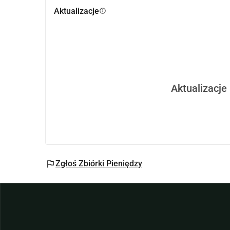
Aktualizacje
info
Aktualizacje
flag
Zgłoś Zbiórki Pieniędzy