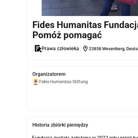
Fides Humanitas Fundacj
Pomóż pomagać
location_on
Prawa człowieka
23858 Wesenberg, Deuts
Organizatorem
Fides Humanitas Stiftung
Historia zbiórki pieniędzy
Fundacja została założona w 2022 roku przez ku