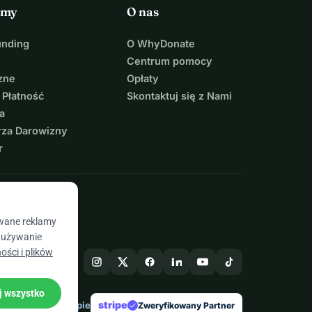
rmy
O nas
unding
O WhyDonate
Centrum pomocy
zne
Opłaty
 Płatność
Skontaktuj się z Nami
a
rza Darowizny
r
owane reklamy
a używanie
ości i plików
j wszystko
stripe
Stworzone w Europie
Zweryfikowany Partner
check