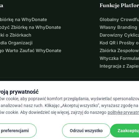
ka
Funkcje Platfo
Zbiórkę na WhyDonate
Globalny Crowdf
łożyć Zbiórkę na WhyDonate
Własny Branding
ki o Zbiórkach
Darowizny Cyklic
 dla Organizacji
Kod QR i Prośby o
go Warto Zaufać WhyDonate
Zbiórka Zespołow
Wtyczka Formula
Integracja z Zapie
oją prywatność
w cookie, aby poprawić komfort przeglądania, wyświetlać spersonaliz
az analizować nasz ruch. Klikając „Akceptuj wszystko”, wyrażasz zgodę n
ów cookie. Aby dowiedzieć się więcej, zajrzyj do naszego
politykę prywatn
 / 5 na podstawie ponad 500 opinii
 preferencjami
Odrzuć wszystko
Zaakceptu
cookie
gulamin
Ustawienia Plików Cookie
★