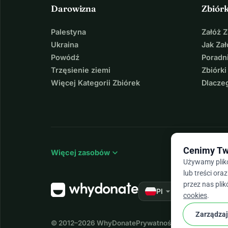
Darowizna
Zbiór
Palestyna
Załóż 
Ukraina
Jak Za
Powódź
Poradni
Trzęsienie ziemi
Zbiórki
Więcej Kategorii Zbiórek
Dlacze
Cenimy Tw
expand_more
Więcej zasobów
Używamy plikó
lub treści or
przez nas plik
arrow_drop_down
★★★★★
Pl
4,9
cookies
.
Zarządzaj
© 2012–2026
WhyDonate
Prywatność i pliki cookie
Re