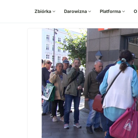
Zbiórka
expand_more
Darowizna
expand_more
Platforma
expand_more
O