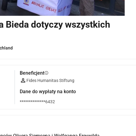
a Bieda dotyczy wszystkich
chland
Beneficjent
info
Fides Humanitas Stiftung
Dane do wypłaty na konto
**************6432
pców Olivera Siemsena i Wolfganga Freywilda 