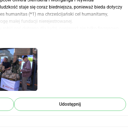
udzkość staje się coraz biedniejsza, ponieważ bieda dotyczy 
des humanitas (*1) ma chrześcijański cel humanitarny, 
rogę małej fundacji nierejestrowanej. 
y robić coś dobrego dla ludzi, ponieważ nie tylko finansowo 
ciałbym się odwdzięczyć."
omocnikom i naszemu zaangażowaniu udaje nam się 
ą i pomocą oraz nie tylko materialnie pomagać."
odpłatnej pracy na rzecz świata. W ten sposób wspiera ludzi 
sparcia duchowego, psychicznego, fizycznego lub 
ch i dążymy do bycia neutralnymi. Wszyscy ludzie są równi, a 
ii."
 i za granicą, jako przykład chcielibyśmy wspomnieć o Sri 
ne, wykłady, wystawy, akcje, np. rozdawanie torebek Care itp.
Udostępnij