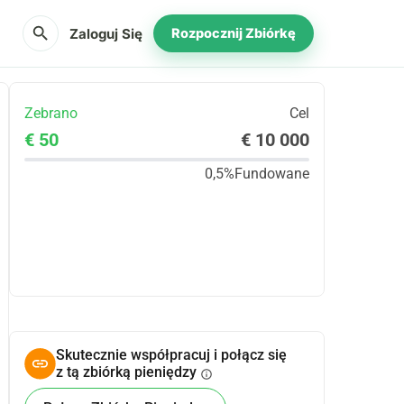
search
Zaloguj Się
Rozpocznij Zbiórkę
Zebrano
Cel
€ 50
€ 10 000
0,5%
Fundowane
Udostępnij
Podarować
Skutecznie współpracuj i połącz się
z tą zbiórką pieniędzy
info