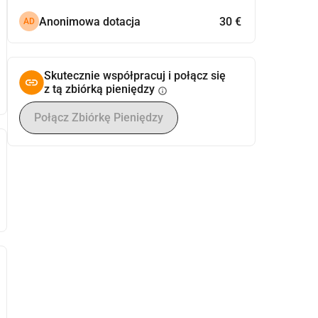
Anonimowa dotacja
30 €
AD
Skutecznie współpracuj i połącz się
z tą zbiórką pieniędzy
info
Połącz Zbiórkę Pieniędzy