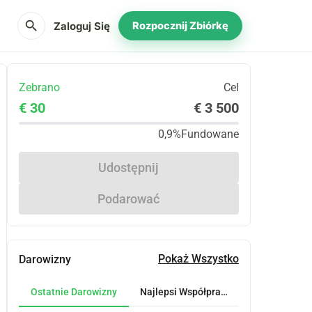
search
Zaloguj Się
Rozpocznij Zbiórkę
Zebrano
Cel
€ 30
€ 3 500
0,9%
Fundowane
Udostępnij
Podarować
Pokaż Wszystko
Darowizny
Ostatnie Darowizny
Najlepsi Współpracownicy