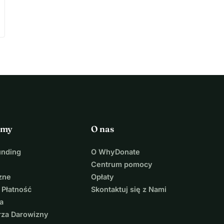
rmy
O nas
unding
O WhyDonate
Centrum pomocy
zne
Opłaty
 Płatność
Skontaktuj się z Nami
a
rza Darowizny