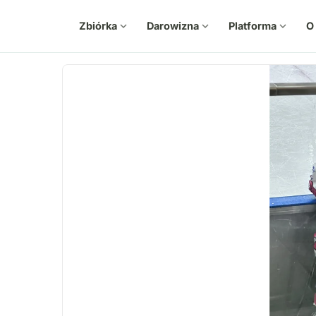
Zbiórka
expand_more
Darowizna
expand_more
Platforma
expand_more
O