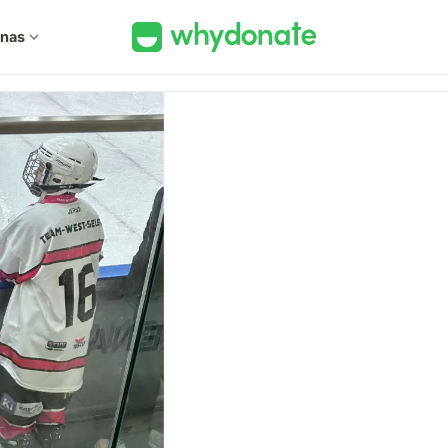
 nas
expand_more