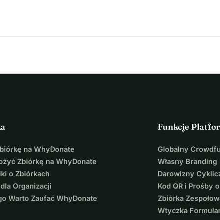
bciążeniem.
nieważ ma tak ogromny talent, a ja nigdy nie będę w stanie 
o kariery.
e trochę czasu, postanowiłam spróbować w ten sposób.
 tego tekstu i mam nadzieję, że uda mi się to z WAMI razem.
j mocy
ka
Funkcje Platfo
Zbiórkę na WhyDonate
Globalny Crowdf
łożyć Zbiórkę na WhyDonate
Własny Branding
ki o Zbiórkach
Darowizny Cyklic
 dla Organizacji
Kod QR i Prośby o
go Warto Zaufać WhyDonate
Zbiórka Zespołow
Wtyczka Formula