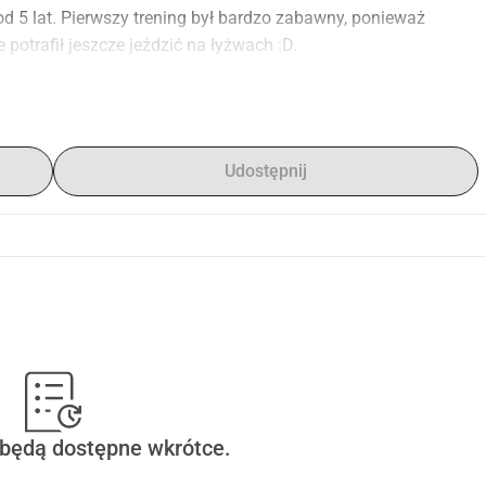
 od 5 lat. Pierwszy trening był bardzo zabawny, ponieważ 
potrafił jeszcze jeździć na łyżwach :D.
wynikał z żadnych obozów... nie, to jego ambicja i wola 
oim wielkim wzorem w kwestii dyscypliny i ambicji.
Udostępnij
wspaniałych chwil związanych z hokejem, co również jest 
dawało mi się to sfinansować, ale tym razem napotykam na 
 dołączenia do drużyny "All Stars"... ta drużyna reprezentuje 
c mu to umożliwić!
wiedzialności za dalszy rozwój mojego syna, muszę sama 
 będą dostępne wkrótce.
ojrzałym chłopcem, który wie, że co miesiąc żongluję 