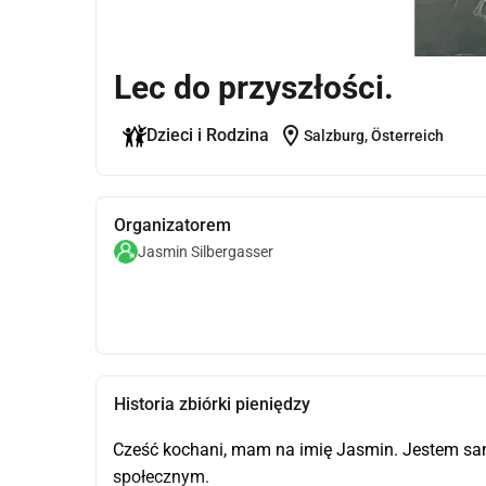
Lec do przyszłości.
location_on
Dzieci i Rodzina
Salzburg, Österreich
Organizatorem
Jasmin Silbergasser
Historia zbiórki pieniędzy
Cześć kochani, mam na imię Jasmin. Jestem sa
społecznym.