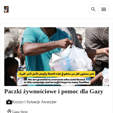
menu
search
Paczki żywnościowe i pomoc dla Gazy
Kryzys i Sytuacje Awaryjne
location_on
Gaza Strip