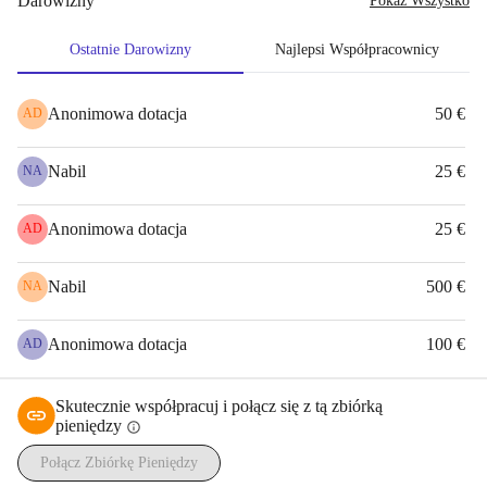
Darowizny
Pokaż Wszystko
związanych z darowiznami.
Pracując razem i wykazując stałe zaangażowanie, możemy mieć 
Ostatnie Darowizny
Najlepsi Współpracownicy
znaczący wpływ na życie wielu rodzin.
Anonimowa dotacja
50 €
AD
Doceniam Wasze wsparcie.
Nabil
25 €
NA
Kamal El Mokayad, 
Helmond, Holandia
'
Anonimowa dotacja
25 €
AD
Nabil
500 €
NA
Anonimowa dotacja
100 €
AD
Skutecznie współpracuj i połącz się z tą zbiórką
pieniędzy
info
Połącz Zbiórkę Pieniędzy