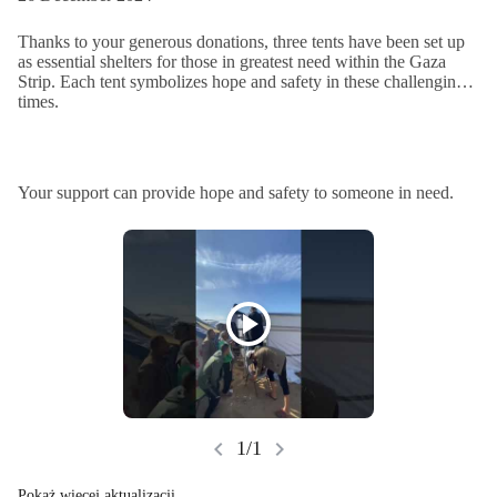
Thanks to your generous donations, three tents have been set up
as essential shelters for those in greatest need within the Gaza
Strip. Each tent symbolizes hope and safety in these challenging
times.
Your support can provide hope and safety to someone in need.
play_circle
chevron_left
chevron_right
1/1
Pokaż więcej aktualizacji