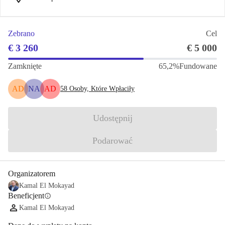
Zebrano
Cel
€ 3 260
€ 5 000
Zamknięte
65,2%
Fundowane
AD
NA
AD
58
Osoby, Które Wpłaciły
Udostępnij
Podarować
Organizatorem
Kamal El Mokayad
Beneficjent
info
Kamal El Mokayad