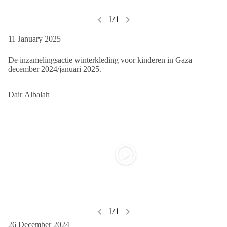
chevron_left
chevron_right
1/1
11 January 2025
De inzamelingsactie winterkleding voor kinderen in Gaza
december 2024/januari 2025.
Dair Albalah
play_circle
chevron_left
chevron_right
1/1
26 December 2024