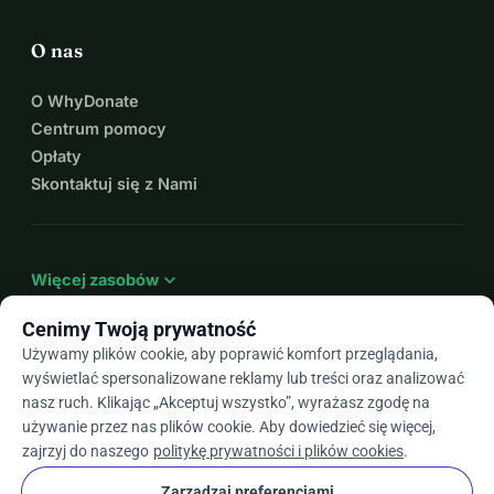
O nas
O WhyDonate
Centrum pomocy
Opłaty
Skontaktuj się z Nami
expand_more
Więcej zasobów
Cenimy Twoją prywatność
Używamy plików cookie, aby poprawić komfort przeglądania,
wyświetlać spersonalizowane reklamy lub treści oraz analizować
arrow_drop_down
Pl
nasz ruch. Klikając „Akceptuj wszystko”, wyrażasz zgodę na
używanie przez nas plików cookie. Aby dowiedzieć się więcej,
★★★★★
4,9 / 5 na podstawie ponad 500 opinii
zajrzyj do naszego
politykę prywatności i plików cookies
.
Zarządzaj preferencjami