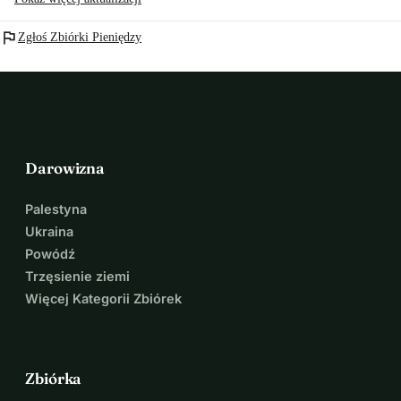
flag
Zgłoś Zbiórki Pieniędzy
Darowizna
Palestyna
Ukraina
Powódź
Trzęsienie ziemi
Więcej Kategorii Zbiórek
Zbiórka