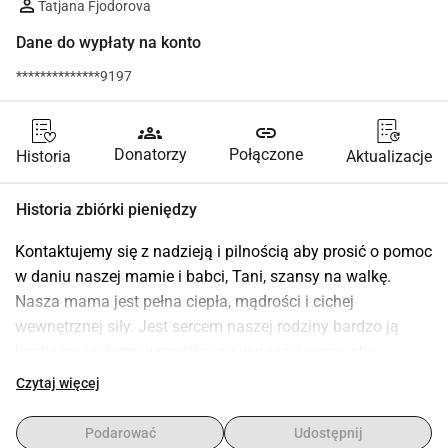
Tatjana Fjodorova
Dane do wypłaty na konto
**************9197
groups
link
Donatorzy
Połączone
Historia
Aktualizacje
Historia zbiórki pieniędzy
Kontaktujemy się z nadzieją i pilnością aby prosić o pomoc 
w daniu naszej mamie i babci, Tani, szansy na walkę.
Nasza mama jest pełna ciepła, mądrości i cichej 
wewnętrznej siły. Jest sercem naszej rodziny bardzo ją 
kochamy i robimy wszystko, co w naszej mocy, aby 
walczyć o jej życie.
Czytaj więcej
W styczniu 2025 roku zdiagnozowano u niej rzadkiego i 
agresywnego raka: dedifferentiated retroperitoneal 
Podarować
Udostępnij