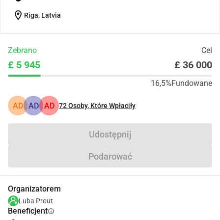
location_on
Riga, Latvia
Zebrano
Cel
£ 5 945
£ 36 000
16,5%
Fundowane
AD
AD
AD
72
Osoby, Które Wpłaciły
Udostępnij
Podarować
Organizatorem
Luba Prout
Beneficjent
info