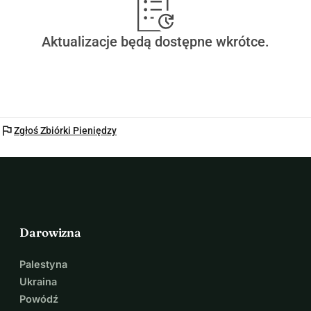
Aktualizacje będą dostępne wkrótce.
flag
Zgłoś Zbiórki Pieniędzy
Darowizna
Palestyna
Ukraina
Powódź