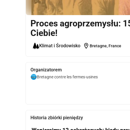
Proces agroprzemysłu: 1
Ciebie!
location_on
Klimat i Środowisko
Bretagne, France
Organizatorem
Bretagne contre les fermes-usines
Historia zbiórki pieniędzy