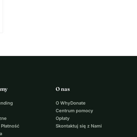
rmy
O nas
unding
O WhyDonate
Centrum pomocy
zne
Opłaty
 Płatność
Skontaktuj się z Nami
a