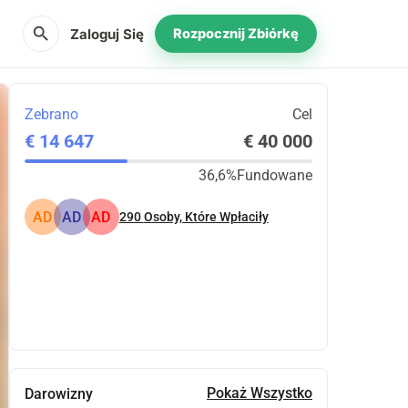
search
Zaloguj Się
Rozpocznij Zbiórkę
Zebrano
Cel
€ 14 647
€ 40 000
36,6%
Fundowane
AD
AD
AD
290
Osoby, Które Wpłaciły
Udostępnij
Podarować
Pokaż Wszystko
Darowizny