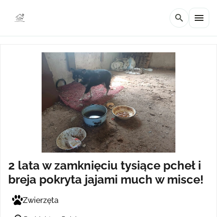
menu
search
2 lata w zamknięciu tysiące pcheł i
breja pokryta jajami much w misce!
Zwierzęta