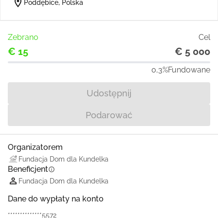
location_on
Poddębice, Polska
Zebrano
Cel
€ 15
€ 5 000
0,3%
Fundowane
Udostępnij
Podarować
Organizatorem
Fundacja Dom dla Kundelka
Beneficjent
info
Fundacja Dom dla Kundelka
Dane do wypłaty na konto
**************5572