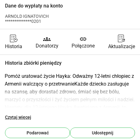
Dane do wypłaty na konto
ARNOLD IGNATOVICH
**************0201
groups
link
Donatorzy
Połączone
Historia
Aktualizacje
Historia zbiórki pieniędzy
Pomóż uratować życie Hayka: Odważny 12-letni chłopiec z 
Armenii walczący o przetrwanieKażde dziecko zasługuje 
na szansę, aby dorastać zdrowo, śmiać się bez bólu, 
marzyć o przyszłości i żyć życiem pełnym miłości i nadziei. 
Niestety, dla 12-letniego Hayka Awetisjana z Armenii, to 
podstawowe prawo zostało mu odebrane od urodzenia. 
Czytaj więcej
Zamiast placów zabaw, wycieczek szkolnych i beztroskich 
dziecięcych przygód, Hayk spędził prawie całe swoje życie 
Podarować
Udostępnij
w szpitalach, przechodząc operację za operacją, walcząc w 