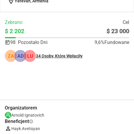
location_on
Yerevan, Armenia
Zebrano
Cel
$ 2 202
$ 23 000
98
Pozostało Dni
9,6%
Fundowane
ZA
AD
LU
34
Osoby, Które Wpłaciły
Udostępnij
Podarować
Organizatorem
Arnold Ignatovich
Beneficjent
info
Hayk Avetisyan